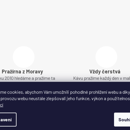
Pražírna z Moravy
Vždy čerstvá
ku 2010 hledáme a pražíme ta
Kávu pražíme každý den v ma
jlepší zrna z celého světa
várkách
me cookies, abychom Vám umožnili pohodlné prohlížení webu a díky
 provozu webu neustále zlepšovali jeho funkce, výkon a použitelnos
cí
avení
Souh