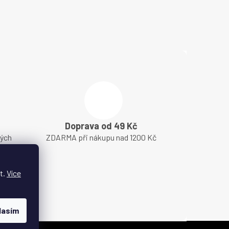
Doprava od 49 Kč
lých
ZDARMA při nákupu nad 1200 Kč
t.
Více
lasím