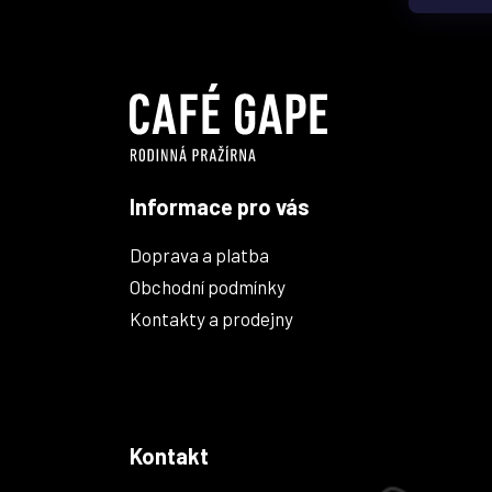
á
p
a
t
í
Informace pro vás
Doprava a platba
Obchodní podmínky
Kontakty a prodejny
Kontakt