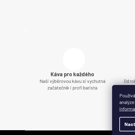
Káva pro každého
Naši výběrovou kávu si vychutná
Od ro
začátečník i profi barista
ne
Používá
analýze
informa
Nast
Z