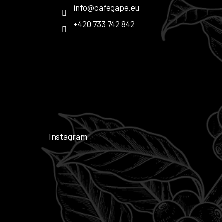
info
@
cafegape.eu
+420 733 742 842
Instagram