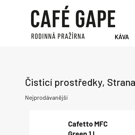
Přejít
na
obsah
KÁVA
Čisticí prostředky
, Strana
Nejprodávanější
Cafetto MFC
Green 1 l