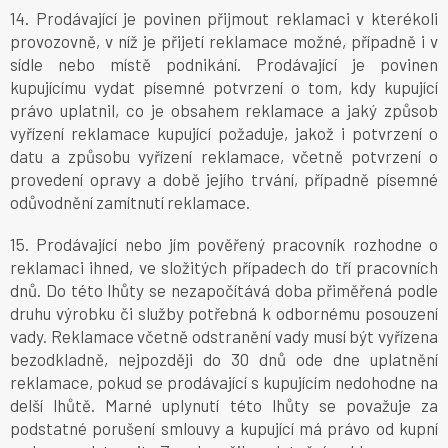
14. Prodávající je povinen přijmout reklamaci v kterékoli
provozovně, v níž je přijetí reklamace možné, případně i v
sídle nebo místě podnikání. Prodávající je povinen
kupujícímu vydat písemné potvrzení o tom, kdy kupující
právo uplatnil, co je obsahem reklamace a jaký způsob
vyřízení reklamace kupující požaduje, jakož i potvrzení o
datu a způsobu vyřízení reklamace, včetně potvrzení o
provedení opravy a době jejího trvání, případně písemné
odůvodnění zamítnutí reklamace.
15. Prodávající nebo jím pověřený pracovník rozhodne o
reklamaci ihned, ve složitých případech do tří pracovních
dnů. Do této lhůty se nezapočítává doba přiměřená podle
druhu výrobku či služby potřebná k odbornému posouzení
vady. Reklamace včetně odstranění vady musí být vyřízena
bezodkladně, nejpozději do 30 dnů ode dne uplatnění
reklamace, pokud se prodávající s kupujícím nedohodne na
delší lhůtě. Marné uplynutí této lhůty se považuje za
podstatné porušení smlouvy a kupující má právo od kupní