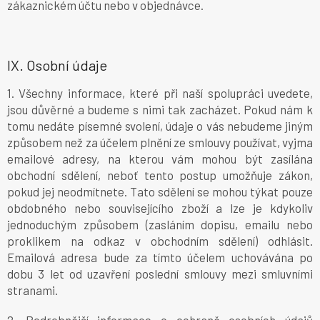
zákaznickém účtu nebo v objednávce.
IX.
Osobní údaje
1. Všechny informace, které při naší spolupráci uvedete,
jsou důvěrné a budeme s nimi tak zacházet. Pokud nám k
tomu nedáte písemné svolení, údaje o vás nebudeme jiným
způsobem než za účelem plnění ze smlouvy používat, vyjma
emailové adresy, na kterou vám mohou být zasílána
obchodní sdělení, neboť tento postup umožňuje zákon,
pokud jej neodmítnete. Tato sdělení se mohou týkat pouze
obdobného nebo souvisejícího zboží a lze je kdykoliv
jednoduchým způsobem (zasláním dopisu, emailu nebo
proklikem na odkaz v obchodním sdělení) odhlásit.
Emailová adresa bude za tímto účelem uchovávána po
dobu 3 let od uzavření poslední smlouvy mezi smluvními
stranami.
2. Podrobnější informace o ochraně osobních údajů