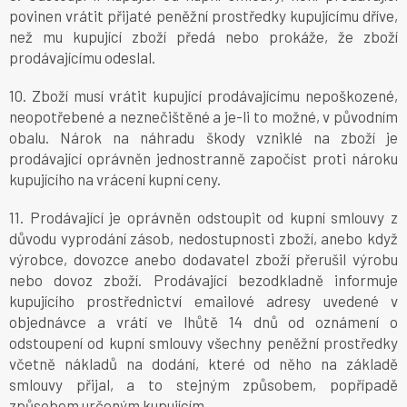
povinen vrátit přijaté peněžní prostředky kupujícímu dříve,
než mu kupující zboží předá nebo prokáže, že zboží
prodávajícímu odeslal.
10. Zboží musí vrátit kupující prodávajícímu nepoškozené,
neopotřebené a neznečištěné a je-li to možné, v původním
obalu. Nárok na náhradu škody vzniklé na zboží je
prodávající oprávněn jednostranně započíst proti nároku
kupujícího na vrácení kupní ceny.
11. Prodávající je oprávněn odstoupit od kupní smlouvy z
důvodu vyprodání zásob, nedostupnosti zboží, anebo když
výrobce, dovozce anebo dodavatel zboží přerušil výrobu
nebo dovoz zboží. Prodávající bezodkladně informuje
kupujícího prostřednictví emailové adresy uvedené v
objednávce a vrátí ve lhůtě 14 dnů od oznámení o
odstoupení od kupní smlouvy všechny peněžní prostředky
včetně nákladů na dodání, které od něho na základě
smlouvy přijal, a to stejným způsobem, popřípadě
způsobem určeným kupujícím.