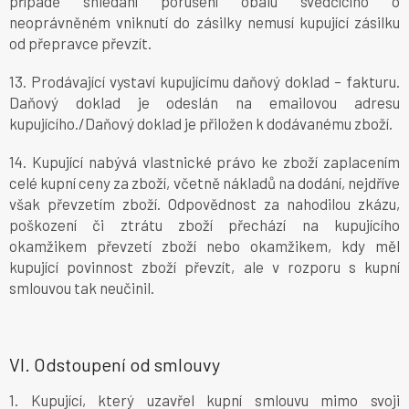
případě shledání porušení obalu svědčícího o
neoprávněném vniknutí do zásilky nemusí kupující zásilku
od přepravce převzít.
13. Prodávající vystaví kupujícímu daňový doklad – fakturu.
Daňový doklad je odeslán na emailovou adresu
kupujícího./Daňový doklad je přiložen k dodávanému zboží.
14. Kupující nabývá vlastnické právo ke zboží zaplacením
celé kupní ceny za zboží, včetně nákladů na dodání, nejdříve
však převzetím zboží. Odpovědnost za nahodilou zkázu,
poškození či ztrátu zboží přechází na kupujícího
okamžikem převzetí zboží nebo okamžikem, kdy měl
kupující povinnost zboží převzít, ale v rozporu s kupní
smlouvou tak neučinil.
VI.
Odstoupení od smlouvy
1. Kupující, který uzavřel kupní smlouvu mimo svoji