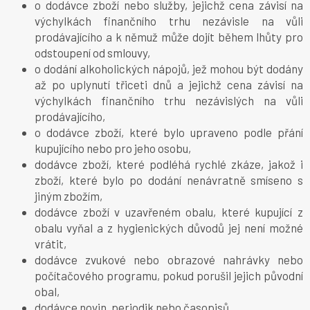
o dodávce zboží nebo služby, jejichž cena závisí na
výchylkách finančního trhu nezávisle na vůli
prodávajícího a k němuž může dojít během lhůty pro
odstoupení od smlouvy,
o dodání alkoholických nápojů, jež mohou být dodány
až po uplynutí třiceti dnů a jejichž cena závisí na
výchylkách finančního trhu nezávislých na vůli
prodávajícího,
o dodávce zboží, které bylo upraveno podle přání
kupujícího nebo pro jeho osobu,
dodávce zboží, které podléhá rychlé zkáze, jakož i
zboží, které bylo po dodání nenávratně smíseno s
jiným zbožím,
dodávce zboží v uzavřeném obalu, které kupující z
obalu vyňal a z hygienických důvodů jej není možné
vrátit,
dodávce zvukové nebo obrazové nahrávky nebo
počítačového programu, pokud porušil jejich původní
obal,
dodávce novin, periodik nebo časopisů,