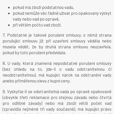
pokud má zboží podstatnou vadu,
pokud nemůže věc řádně užívat pro opakovaný výskyt
vady nebo vad po opravě,
při větším počtu vad zboží.
7. Podstatné je takové porušení smlouvy, o němž strana
porušující smlouvu již při uzavření smlouvy věděla nebo
musela vědět, že by druhá strana smlouvu neuzavřela,
pokud by toto porušení předvídala.
8. U vady, která znamená nepodstatné porušení smlouvy
(bez ohledu na to, jde-li o vadu odstranitelnou či
neodstranitelnou), má kupující nárok na odstranění vady
anebo přiměřenou slevu z kupní ceny.
9. Vyskytla-li se odstranitelná vada po opravě opakovaně
(obvykle třetí reklamace pro stejnou závadu nebo čtvrtá
pro odlišné závady) nebo má zboží větší počet vad
(zpravidla nejméně tři vady současně), má kupující právo