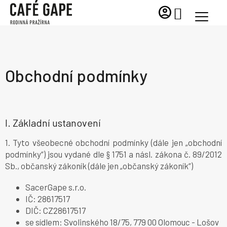
Přejít
account_circle
NÁKUPNÍ
na
KOŠÍK
obsah
Obchodní podmínky
I. Základní ustanovení
1. Tyto všeobecné obchodní podmínky (dále jen „obchodní
podmínky“) jsou vydané dle § 1751 a násl. zákona č. 89/2012
Sb., občanský zákoník (dále jen „občanský zákoník“)
SacerGape s.r.o.
IČ: 28617517
DIČ: CZ28617517
se sídlem: Svolinského 18/75, 779 00 Olomouc - Lošov