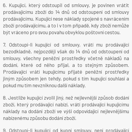
6. Kupující, který odstoupil od smlouvy, je povinen vrátit
prodávajícímu zboží do 14 dnů od odstoupení od smlouvy
prodávajícímu. Kupující nese náklady spojené s navrácením
zboží prodávajícímu, a to i v tom případě, kdy zboží nemůže
být vráceno pro svou povahu obvyklou poštovní cestou.
7. Odstoupí-li kupující od smlouvy, vrátí mu prodávající
bezodkladně, nejpozději však do 14 dnů od odstoupení od
smlouvy, všechny peněžní prostředky včetně nákladů na
dodání, které od něho přijal, a to stejným způsobem.
Prodávající vrátí kupujícímu přijaté peněžní prostředky
jiným způsobem jen tehdy, pokud s tím kupující souhlasí a
pokud mu tím nevzniknou další náklady.
8. Jestliže kupující zvolil jiný, než nejlevnější způsob dodání
zboží, který prodávající nabízí, vrátí prodávající kupujícímu
náklady na dodání zboží ve výši odpovídající nejlevnějšímu
nabízenému způsobu dodání zboží.
9. Odstoupí-li kupující od kupní smlouvy, není prodávající