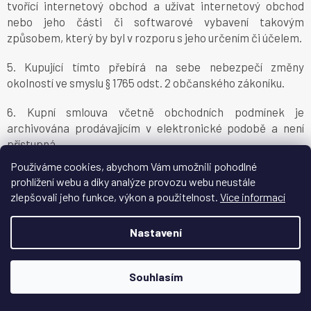
tvořící internetový obchod a užívat internetový obchod
nebo jeho části či softwarové vybavení takovým
způsobem, který by byl v rozporu s jeho určením či účelem.
5. Kupující tímto přebírá na sebe nebezpečí změny
okolností ve smyslu § 1765 odst. 2 občanského zákoníku.
6. Kupní smlouva včetně obchodních podmínek je
archivována prodávajícím v elektronické podobě a není
přístupná.
Používáme cookies, abychom Vám umožnili pohodlné
7. Znění obchodních podmínek může prodávající měnit či
prohlížení webu a díky analýze provozu webu neustále
doplňovat. Tímto ustanovením nejsou dotčena práva a
zlepšovali jeho funkce, výkon a použitelnost.
Více informací
povinnosti vzniklá po dobu účinnosti předchozího znění
obchodních podmínek.
Nastavení
8. Přílohou obchodních podmínek je vzorový formulář pro
odstoupení od smlouvy.
Souhlasím