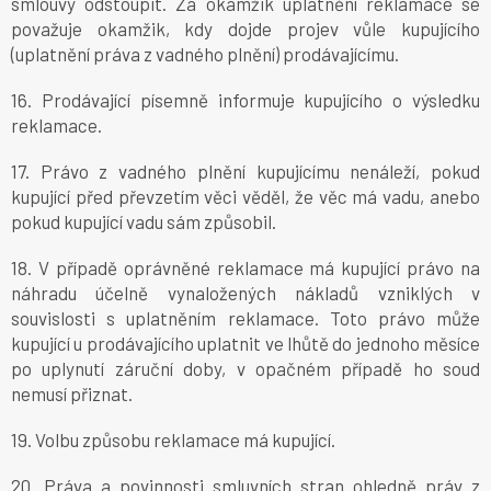
smlouvy odstoupit. Za okamžik uplatnění reklamace se
považuje okamžik, kdy dojde projev vůle kupujícího
(uplatnění práva z vadného plnění) prodávajícímu.
16. Prodávající písemně informuje kupujícího o výsledku
reklamace.
17. Právo z vadného plnění kupujícímu nenáleží, pokud
kupující před převzetím věci věděl, že věc má vadu, anebo
pokud kupující vadu sám způsobil.
18. V případě oprávněné reklamace má kupující právo na
náhradu účelně vynaložených nákladů vzniklých v
souvislosti s uplatněním reklamace. Toto právo může
kupující u prodávajícího uplatnit ve lhůtě do jednoho měsíce
po uplynutí záruční doby, v opačném případě ho soud
nemusí přiznat.
19. Volbu způsobu reklamace má kupující.
20. Práva a povinnosti smluvních stran ohledně práv z