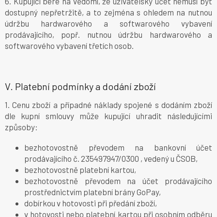
6. Kupující bere na vědomí, že uživatelský účet nemusí být
dostupný nepřetržitě, a to zejména s ohledem na nutnou
údržbu hardwarového a softwarového vybavení
prodávajícího, popř. nutnou údržbu hardwarového a
softwarového vybavení třetích osob.
V.
Platební podmínky a dodání zboží
1. Cenu zboží a případné náklady spojené s dodáním zboží
dle kupní smlouvy může kupující uhradit následujícími
způsoby:
bezhotovostně převodem na bankovní účet
prodávajícího č. 235497947/0300 , vedený u ČSOB,
bezhotovostně platební kartou,
bezhotovostně převodem na účet prodávajícího
prostřednictvím platební brány GoPay,
dobírkou v hotovosti při předání zboží,
v hotovosti nebo platební kartou při osobním odběru