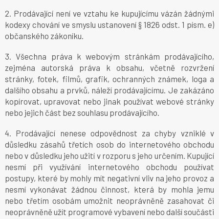
2. Prodávající není ve vztahu ke kupujícímu vázán žádnými
kodexy chování ve smyslu ustanovení § 1826 odst. 1 písm. e)
občanského zákoníku.
3. Všechna práva k webovým stránkám prodávajícího,
zejména autorská práva k obsahu, včetně rozvržení
stránky, fotek, filmů, grafik, ochranných známek, loga a
dalšího obsahu a prvků, náleží prodávajícímu. Je zakázáno
kopírovat, upravovat nebo jinak používat webové stránky
nebo jejich část bez souhlasu prodávajícího.
4. Prodávající nenese odpovědnost za chyby vzniklé v
důsledku zásahů třetích osob do internetového obchodu
nebo v důsledku jeho užití v rozporu s jeho určením. Kupující
nesmí při využívání internetového obchodu používat
postupy, které by mohly mít negativní vliv na jeho provoz a
nesmí vykonávat žádnou činnost, která by mohla jemu
nebo třetím osobám umožnit neoprávněně zasahovat či
neoprávněně užít programové vybavení nebo další součásti