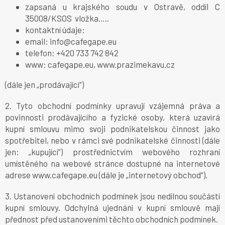
zapsaná u krajského soudu v Ostravě, oddíl
C
35008/KSOS
vložka…..
kontaktní údaje:
email: info@cafegape.eu
telefon: +420 733 742 842
www: cafegape.eu, www.prazimekavu.cz
(dále jen „prodávající“)
2. Tyto obchodní podmínky upravují vzájemná práva a
povinnosti prodávajícího a fyzické osoby, která uzavírá
kupní smlouvu mimo svoji podnikatelskou činnost jako
spotřebitel, nebo v rámci své podnikatelské činnosti (dále
jen: „kupující“) prostřednictvím webového rozhraní
umístěného na webové stránce dostupné na internetové
adrese www.cafegape.eu (dále je „internetový obchod“).
3. Ustanovení obchodních podmínek jsou nedílnou součástí
kupní smlouvy. Odchylná ujednání v kupní smlouvě mají
přednost před ustanoveními těchto obchodních podmínek.