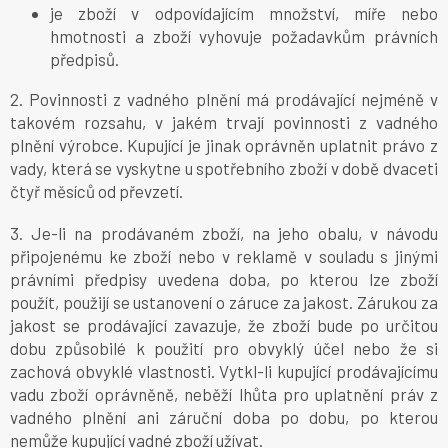
je zboží v odpovídajícím množství, míře nebo
hmotnosti a
zboží vyhovuje požadavkům právních
předpisů.
2. Povinnosti z vadného plnění má prodávající nejméně v
takovém rozsahu, v jakém trvají povinnosti z vadného
plnění výrobce. Kupující je jinak oprávněn uplatnit právo z
vady, která se vyskytne u spotřebního zboží v době dvaceti
čtyř měsíců od převzetí.
3. Je-li na prodávaném zboží, na jeho obalu, v návodu
připojenému ke zboží nebo v reklamě v souladu s jinými
právními předpisy uvedena doba, po kterou lze zboží
použít, použijí se ustanovení o záruce za jakost. Zárukou za
jakost se prodávající zavazuje, že zboží bude po určitou
dobu způsobilé k použití pro obvyklý účel nebo že si
zachová obvyklé vlastnosti. Vytkl-li kupující prodávajícímu
vadu zboží oprávněně, neběží lhůta pro uplatnění práv z
vadného plnění ani záruční doba po dobu, po kterou
nemůže kupující vadné zboží užívat.