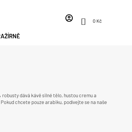
account_circle
NÁKUPNÍ
0 Kč
KOŠÍK
RAŽÍRNĚ
robusty dává kávě silné tělo, hustou cremu a
. Pokud chcete pouze arabiku, podívejte se na naše