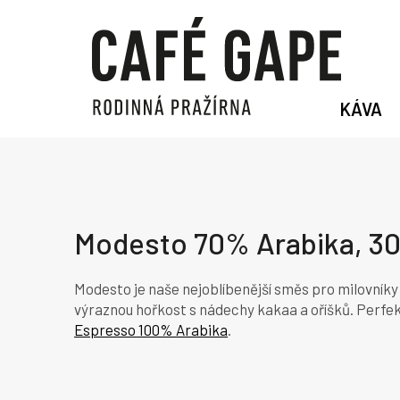
Přejít
na
obsah
KÁVA
Modesto 70% Arabika, 3
Modesto je naše nejoblíbenější směs pro milovník
výraznou hořkost s nádechy kakaa a oříšků. Perfek
Espresso 100% Arabika
.