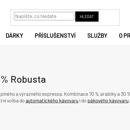
HLEDAT
DÁRKY
PŘÍSLUŠENSTVÍ
SLUŽBY
O P
0% Robusta
y plného a výrazného espressa. Kombinace 70 % arabiky a 30 % 
tní volba do
automatického kávovaru
i do
pákového kávovaru