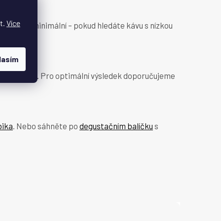
t.
Více
selost je minimální – pokud hledáte kávu s nízkou
lasím
 konvičce
. Pro optimální výsledek doporučujeme
bika
. Nebo sáhněte po
degustačním balíčku
s