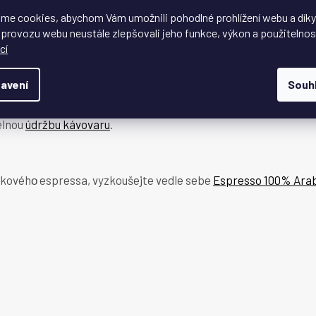
ý
me cookies, abychom Vám umožnili pohodlné prohlížení webu a díky
p
 provozu webu neustále zlepšovali jeho funkce, výkon a použitelnos
šků a lehkého karamelu. Hořkost je přítomná, ale vyvážená. Ky
i
cí
také na celou kategorii
kávy s nízkou kyselostí
.
s
u
avení
Souh
e skvěle v
automatickém kávovaru
, pákovém kávovaru i v
moka
elnou
údržbu kávovaru
.
abikovéhо espressa, vyzkoušejte vedle sebe
Espresso 100% Ara