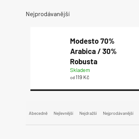
Nejprodávanější
Modesto
70%
Arabica / 30%
Robusta
Skladem
119 Kč
od
Ř
a
Abecedně
Nejlevnější
Nejdražší
Nejprodávanější
z
e
n
í