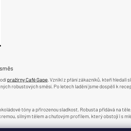
O
v
 směs
l
á
lodí
pražírny Café Gape
. Vznikl z přání zákazníků, kteří hledali
d
a
ých robustových směsí. Po letech ladění jsme dospěli k recep
c
í
p
r
koládové tóny a přirozenou sladkost. Robusta přidává na těle
v
í cremou, silným tělem a chuťovým profilem, který obstojí i s 
k
y
v