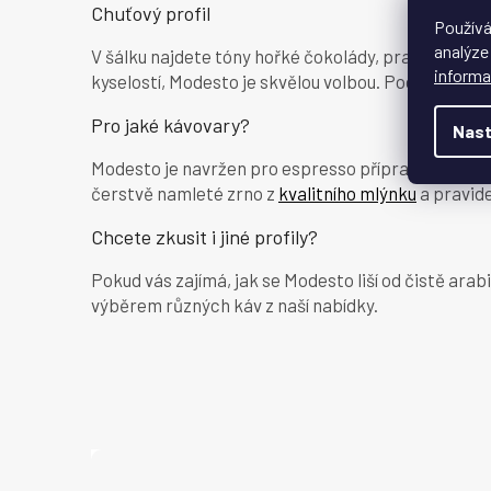
Chuťový profil
Používá
analýze
V šálku najdete tóny hořké čokolády, pražených oří
informa
kyselostí, Modesto je skvělou volbou. Podívejte se 
Pro jaké kávovary?
Nast
Modesto je navržen pro espresso přípravu. Funguj
čerstvě namleté zrno z
kvalitního mlýnku
a pravid
Chcete zkusit i jiné profily?
Pokud vás zajímá, jak se Modesto liší od čistě ar
výběrem různých káv z naší nabídky.