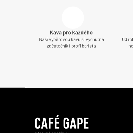
Káva pro každého
Naši výběrovou kávu si vychutná
Od ro
začátečník i profi barista
ne
Z
á
p
a
t
í