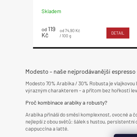
Skladem
119
od
Měrná
od 74,90 Kč
DETAIL
Kč
cena:
/ 100 g
Modesto – naše nejprodávanější espresso
Modesto 70% Arabika / 30% Robusta je vlajkovou 
výrazným charakterem – a přitom bez hořkosti levn
Proč kombinace arabiky a robusty?
Arabika přináší do směsi komplexnost, ovocné a čo
nejlepší z obou světů: šálek s hustou, persistentn
cappuccina a latté.