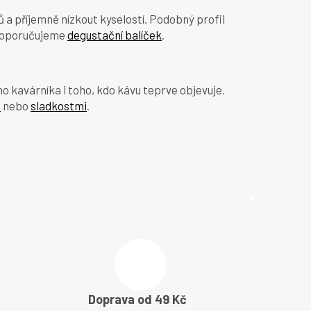
ů a příjemně nízkout kyselostí. Podobný profil
, doporučujeme
degustační balíček
.
o kavárníka i toho, kdo kávu teprve objevuje.
e
nebo
sladkostmi
.
Doprava od 49 Kč