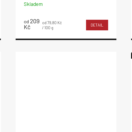
Skladem
209
od
Měrná
od 79,80 Kč
DETAIL
Kč
cena:
/ 100 g