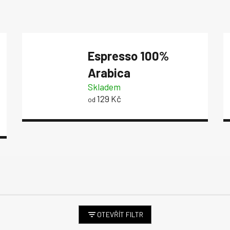
Espresso
100%
Arabica
Skladem
129 Kč
od
OTEVŘÍT FILTR