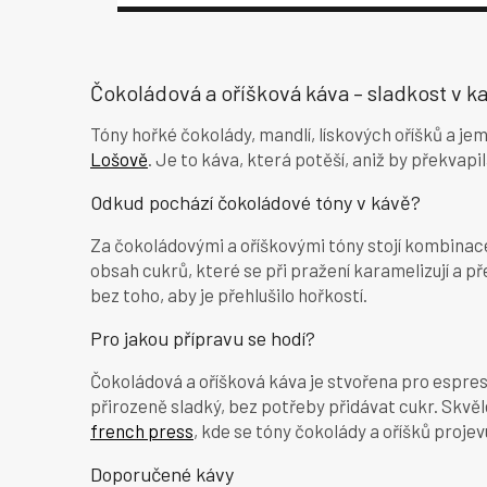
Čokoládová a oříšková káva – sladkost v
Tóny hořké čokolády, mandlí, lískových oříšků a je
Lošově
. Je to káva, která potěší, aniž by překvap
Odkud pochází čokoládové tóny v kávě?
Za čokoládovými a oříškovými tóny stojí kombinace
obsah cukrů, které se při pražení karamelizují a p
bez toho, aby je přehlušilo hořkostí.
Pro jakou přípravu se hodí?
Čokoládová a oříšková káva je stvořena pro espres
přirozeně sladký, bez potřeby přidávat cukr. Skvěle
french press
, kde se tóny čokolády a oříšků projevu
Doporučené kávy