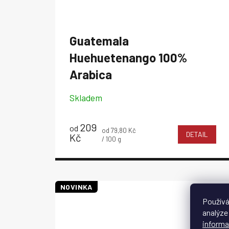
Guatemala
Huehuetenango
100%
Arabica
Skladem
209
od
Měrná
od 79,80 Kč
DETAIL
Kč
cena:
/ 100 g
NOVINKA
Používá
analýze
informa