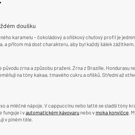
O
v
 každém doušku
l
á
mného karamelu – čokoládový a oříškový chuťový profil je jedním
d
a
ila, a přitom má dost charakteru, aby byl každý šálek zážitkem.
c
í
p
r
 původu zrna a způsobu pražení. Zrna z Brazílie, Hondurasu neb
v
řeměňují na tóny kakaa, tmavého cukru a oříšků. Střední až stř
k
y
v
ý
p
so a mléčné nápoje. V cappuccinu nebo latté se sladší tóny krá
i
 funguje i v
automatickém kávovaru
nebo v
moka konvičce
. M
s
u
jí v plném těle.