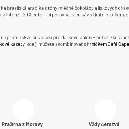
cká brazilská arabika s tóny mléčné čokolády a lískových oříšk
 na intenzitě. Chcete-li si porovnat více káv s tímto profilem
mu profilu skvělou volbou pro dárkové balení – potěší zkušenéh
kové kazety
, kde ji můžete zkombinovat s
hrníčkem Café Gap
Pražírna z Moravy
Vždy čerstvá