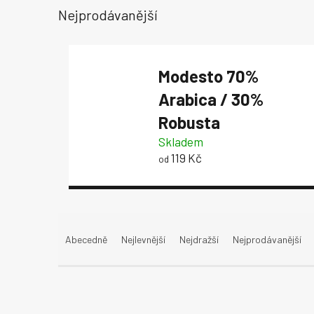
Nejprodávanější
Modesto
70%
Arabica / 30%
Robusta
Skladem
119 Kč
od
Ř
a
Abecedně
Nejlevnější
Nejdražší
Nejprodávanější
z
e
n
í
p