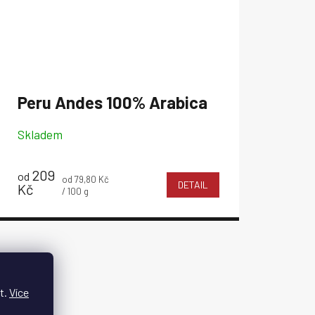
Peru Andes
100% Arabica
Skladem
209
od
Měrná
od 79,80 Kč
DETAIL
Kč
cena:
/ 100 g
t.
Více