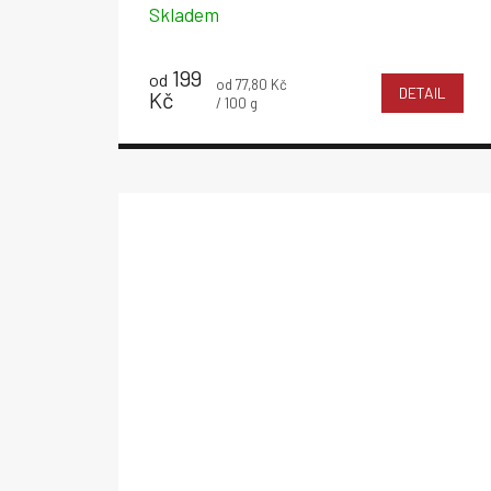
Skladem
199
od
Měrná
od 77,80 Kč
DETAIL
Kč
cena:
/ 100 g