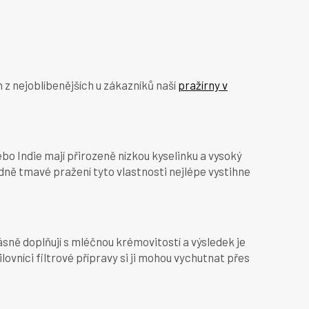
 z nejoblíbenějších u zákazníků naší
pražírny v
o Indie mají přirozeně nízkou kyselinku a vysoký
edně tmavé pražení tyto vlastnosti nejlépe vystihne
sně doplňují s mléčnou krémovitostí a výsledek je
ilovníci filtrové přípravy si ji mohou vychutnat přes