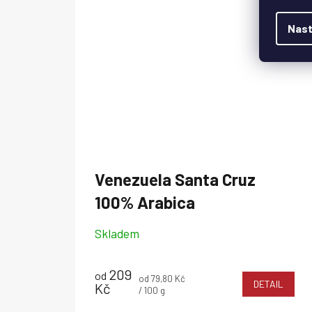
Nast
Venezuela Santa Cruz
100% Arabica
Skladem
209
od
Měrná
od 79,80 Kč
DETAIL
Kč
cena:
/ 100 g