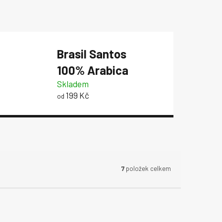
Brasil Santos
100% Arabica
Skladem
199 Kč
od
7
položek celkem