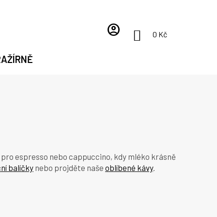
account_circle
NÁKUPNÍ
0 Kč
KOŠÍK
RAŽÍRNĚ
ba pro espresso nebo cappuccino, kdy mléko krásně
ní balíčky
nebo projděte naše
oblíbené kávy
.