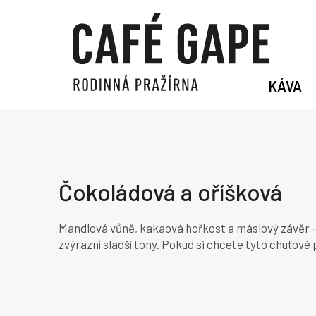
Přejít
na
obsah
KÁVA
Čokoládová a oříšková
Mandlová vůně, kakaová hořkost a máslový závěr – 
zvýrazní sladší tóny. Pokud si chcete tyto chuťov