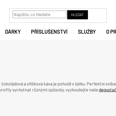
HLEDAT
DÁRKY
PŘÍSLUŠENSTVÍ
SLUŽBY
O P
čokoládová a oříšková káva je pohodlí v šálku. Perfektní vol
é profily vychutnat různými způsoby, vyzkoušejte naše
degustač