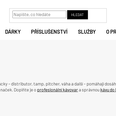
HLEDAT
DÁRKY
PŘÍSLUŠENSTVÍ
SLUŽBY
O P
cky – distributor, tamp, pitcher, váha a další – pomáhají dosá
značek. Doplňte je o
profesionální kávovar
a správnou
kávu do