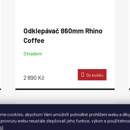
Odklepávač 860mm Rhino
Coffee
Skladem
Do košíku
2 890 Kč
me cookies, abychom Vám umožnili pohodlné prohlížení webu a díky
 provozu webu neustále zlepšovali jeho funkce, výkon a použitelnos
cí