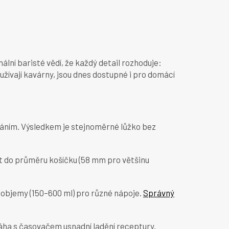
ní baristé vědí, že každý detail rozhoduje:
žívají kavárny, jsou dnes dostupné i pro domácí
váním. Výsledkem je stejnoměrné lůžko bez
t do průměru košíčku (58 mm pro většinu
é objemy (150–600 ml) pro různé nápoje.
Správný
áha s časovačem usnadní ladění receptury.