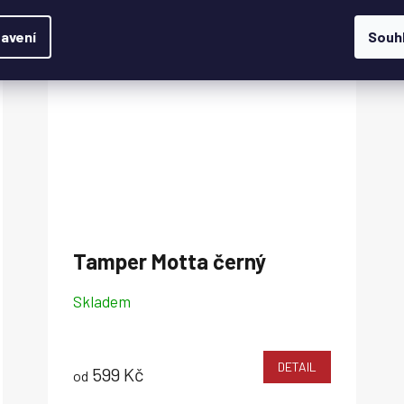
avení
Souh
Tamper Motta černý
Skladem
DETAIL
599 Kč
od