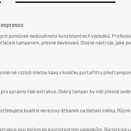
O
v
 espresso
l
á
ých pomůcek nedosáhnete konzistentních výsledků. Profesionál
d
a
utlačení tamperem, přesné dávkování. Stejné nástroje, jaké pou
c
í
p
r
v
noměrně rozloží mletou kávu v košíčku portafiltru před tampo
k
y
v
ý pro správný tlak extrakce. Dobrý tamper by měl přesně sedě
ý
p
i
s
potřebujete kvalitní nerezový džbánek na šlehání mléka. Různ
u
xtrakce jsou klíčem ke konzistentním výsledkům. Baristická v