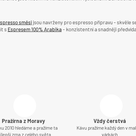
spresso směsi
jsou navrženy pro espresso přípravu – skvěle 
ít s
Espresem 100% Arabika
– konzistentní a snadněji předvíd
Pražírna z Moravy
Vždy čerstvá
ku 2010 hledáme a pražíme ta
Kávu pražíme každý den v ma
jlepší zrna z celého světa
várkách