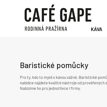
Přejít
na
obsah
KÁVA
Baristické pomůcky
Pro ty, kdo to myslí s kávou vážně. Baristické pomů
nabídce najdete kvalitní nástroje od prověřených 
Nabízíme ho pro jednotlivce i firmy.