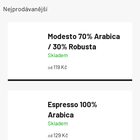
Nejprodávanější
Modesto
70% Arabica
/ 30% Robusta
Skladem
119 Kč
od
Espresso
100%
Arabica
Skladem
129 Kč
od