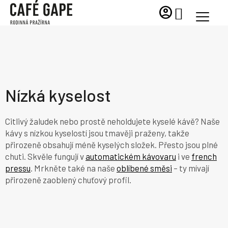
Přejít
account_circle
NÁKUPNÍ
na
KOŠÍK
obsah
Nízká kyselost
Citlivý žaludek nebo prostě neholdujete kyselé kávě? Naše
kávy s nízkou kyselostí jsou tmavěji praženy, takže
přirozeně obsahují méně kyselých složek. Přesto jsou plné
chuti. Skvěle fungují v
automatickém kávovaru
i ve
french
pressu
. Mrkněte také na naše
oblíbené směsi
– ty mívají
přirozeně zaoblený chuťový profil.