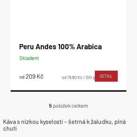
Peru Andes
100% Arabica
Skladem
209 Kč
DETAIL
od
Měrná
od 79,80 Kč / 100 g
cena:
5
položek celkem
O
v
l
Káva s nízkou kyselostí – šetrná k žaludku, plná
á
chuti
d
a