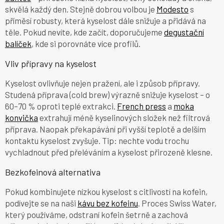
skvělá každý den. Stejně dobrou volbou je
Modesto
s
příměsí robusty, která kyselost dále snižuje a přidává na
těle. Pokud nevíte, kde začít, doporučujeme
degustační
balíček
, kde si porovnáte více profilů.
Vliv přípravy na kyselost
Kyselost ovlivňuje nejen pražení, ale i způsob přípravy.
Studená příprava (cold brew) výrazně snižuje kyselost – o
60–70 % oproti teplé extrakci.
French press
a
moka
konvička
extrahují méně kyselinových složek než filtrová
příprava. Naopak překapávání při vyšší teplotě a delším
kontaktu kyselost zvyšuje. Tip: nechte vodu trochu
vychladnout před přeléváním a kyselost přirozeně klesne.
Bezkofeinová alternativa
Pokud kombinujete nízkou kyselost s citlivostí na kofein,
podívejte se na naši
kávu bez kofeinu
. Proces Swiss Water,
který používáme, odstraní kofein šetrně a zachová