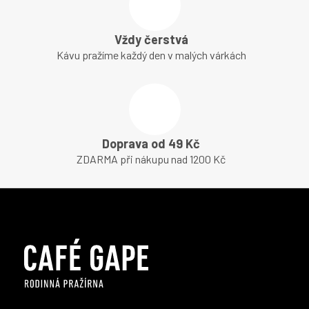
Vždy čerstvá
Kávu pražíme každý den v malých várkách
Doprava od 49 Kč
ZDARMA při nákupu nad 1200 Kč
Z
á
p
a
t
í