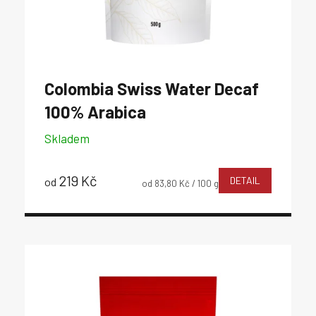
Colombia Swiss Water Decaf
100% Arabica
Skladem
219 Kč
DETAIL
od
Měrná
od 83,80 Kč / 100 g
cena: