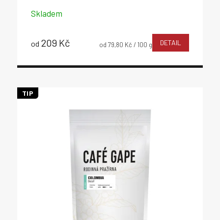
Skladem
209 Kč
DETAIL
od
Měrná
od 79,80 Kč / 100 g
cena:
TIP