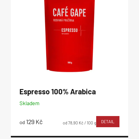
Espresso
100% Arabica
Skladem
129 Kč
DETAIL
od
Měrná
od 78,90 Kč / 100 g
cena: