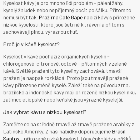
Kyselost kávy je pro mnoho lidí problém – pálení žáhy,
c
kyselý žaludek nebo nepříjemný pocit po šálku. Přitom to
í
nemusí být tak.
Pražírna Café Gape
nabízí kávy s přirozeně
p
r
nízkou kyselostí, které jsou šetrné k trávení a přitom si
v
zachovávají plnou, výraznou chuť.
k
y
Proč je v kávě kyselost?
v
ý
Kyselost v kávě pochází z organických kyselin –
p
chlorogenové, citronové, octové – přítomných v zelené
i
kávě. Světlé pražení tyto kyseliny zachovává, tmavší
s
u
pražení je naopak rozkládá. Proto jsou tmavěji pražené
kávy přirozeně méně kyselé. Záleží také na původu zrna:
brazilské a indonéské kávy mají přirozeně nízkou kyselinku,
zatímco etiopské nebo keňské jsou výrazně kyselejší.
Jak vybrat kávu s nízkou kyselostí?
Zaměřte se na středně tmavě až tmavě pražené arabiky z
Latinské Ameriky. Z naší nabídky doporučujeme
Brasil
Santos
– přirozeně nízká kyselost, tóny čokolády a oříšků,