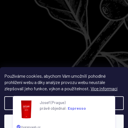
Sledovat na Instagramu
Používáme cookies, abychom Vám umožnili pohodlné
prohlížení webu a díky analýze provozu webu neustále
zlepšovali jeho funkce, výkon a použitelnost.
Více informací
Vytvořil Shoptet
Josef (Prague)
Nastavení
právě objednal:
Espresso
Copyright 2026
Café Gape
. Všechna práva vyhrazena.
Upravit nastavení cookies
Souhlasím
Overenyweb.cz