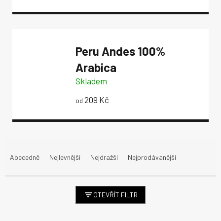
Peru Andes
100%
Arabica
Skladem
209 Kč
od
Ř
a
Abecedně
Nejlevnější
Nejdražší
Nejprodávanější
z
e
n
OTEVŘÍT FILTR
í
p
V
r