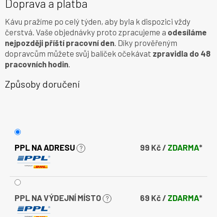
Doprava a platba
Kávu pražíme po celý týden, aby byla k dispozici vždy
čerstvá. Vaše objednávky proto zpracujeme a
odesíláme
nejpozději příští pracovní den
. Díky prověřeným
dopravcům můžete svůj balíček očekávat
zpravidla do 48
pracovních hodin
.
Způsoby doručení
PPL NA ADRESU
99 Kč /
ZDARMA
*
?
PPL NA VÝDEJNÍ MÍSTO
69 Kč /
ZDARMA
*
?