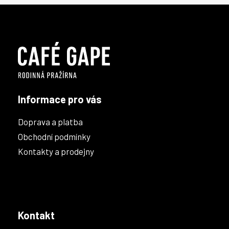
l
Z
á
á
d
p
a
a
c
t
í
í
p
r
v
k
Informace pro vás
y
v
Doprava a platba
ý
p
Obchodní podmínky
i
Kontakty a prodejny
s
u
Kontakt