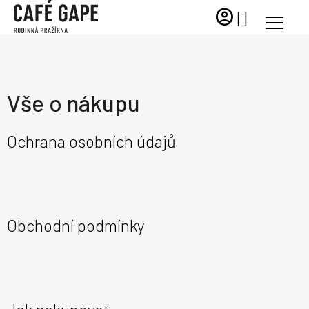
Přejít
account_circle
NÁKUPNÍ
na
KOŠÍK
obsah
Vše o nákupu
V
Ochrana osobních údajů
ý
p
i
s
č
Obchodní podmínky
l
á
n
k
ů