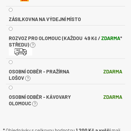
ZÁSILKOVNA NA VÝDEJNÍ MÍSTO
ROZVOZ PRO OLOMOUC (KAŽDOU
49 Kč /
ZDARMA
*
STŘEDU)
?
OSOBNÍ ODBĚR - PRAŽÍRNA
ZDARMA
LOŠOV
?
OSOBNÍ ODBĚR - KÁVOVARY
ZDARMA
OLOMOUC
?
*
Objednávky s celkovou hodnotou
1.200 Kč a vyšší
mají