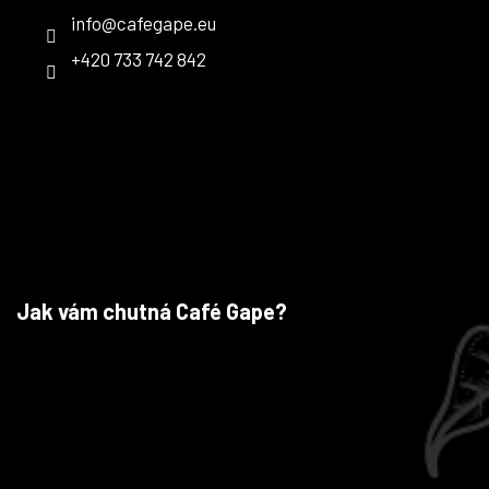
info
@
cafegape.eu
+420 733 742 842
Jak vám chutná Café Gape?