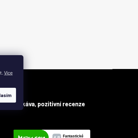
t.
Více
lasím
pičková káva, pozitivní recenze