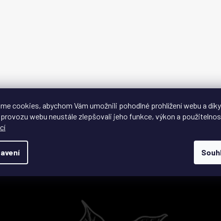
O
v
me cookies, abychom Vám umožnili pohodlné prohlížení webu a díky
l
 provozu webu neustále zlepšovali jeho funkce, výkon a použitelnos
á
cí
d
a
c
avení
Souh
í
p
Jak vám chutná Café Gape?
Š
r
v
k
y
v