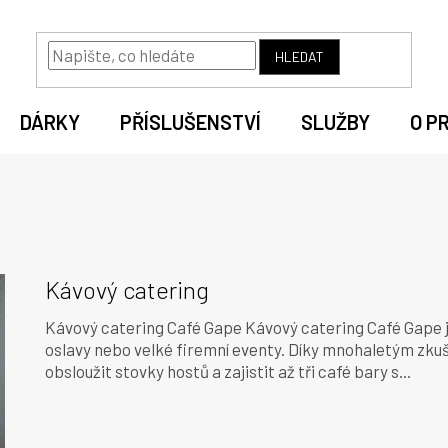
HLEDAT
DÁRKY
PŘÍSLUŠENSTVÍ
SLUŽBY
O P
Kávový catering
Kávový catering Café Gape Kávový catering Café Gape je 
oslavy nebo velké firemní eventy. Díky mnohaletým zk
obsloužit stovky hostů a zajistit až tři café bary s...