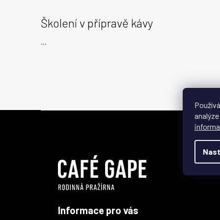
Školení v přípravě kávy
...
Používá
Z
analýze
á
informa
p
a
Nast
t
í
Informace pro vás