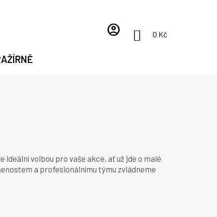
account_circle
NÁKUPNÍ
0 Kč
KOŠÍK
RAŽÍRNĚ
ideální volbou pro vaše akce, ať už jde o malé
ušenostem a profesionálnímu týmu zvládneme