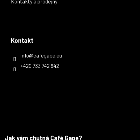
Kontakty a prodejny
Kontakt
info
@
cafegape.eu
+420 733 742 842
Jak vám chutná Café Gape?