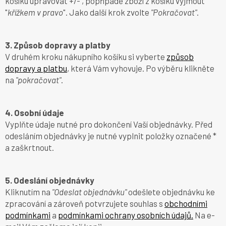
košíku upravovat +/- , popřípadě zboží z košíku vyjmout
"
křížkem v pravo
". Jako další krok zvolte
"Pokračovat"
.
3. Způsob dopravy a platby
V druhém kroku nákupního košíku si vyberte
způsob
dopravy a platbu
, která Vám vyhovuje. Po výběru klikněte
na
"pokračovat"
.
4. Osobní údaje
Vyplňte údaje nutné pro dokončení Vaší objednávky. Před
odesláním objednávky je nutné vyplnit položky označené *
a zaškrtnout.
5. Odeslání objednávky
Kliknutím na
"Odeslat objednávku"
odešlete objednávku ke
zpracování a zároveň potvrzujete souhlas s
obchodními
podmínkami
a
podmínkami ochrany osobních údajů.
Na e-