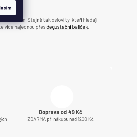
lasím
zikrokem. Stejně tak osloví ty, kteří hledají
e více najednou přes
degustační balíček
.
Doprava od 49 Kč
lých
ZDARMA při nákupu nad 1200 Kč