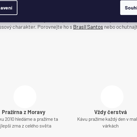
u
avení
Souh
te zkusit něco jemnějšího, Espresso 100% Arabika je skvělým me
essový charakter. Porovnejte ho s
Brasil Santos
nebo ochutnajt
Pražírna z Moravy
Vždy čerstvá
ku 2010 hledáme a pražíme ta
Kávu pražíme každý den v ma
jlepší zrna z celého světa
várkách