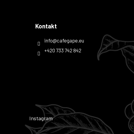
Kontakt
info
@
cafegape.eu
+420 733 742 842
Instagram