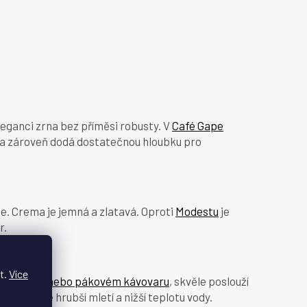
eleganci zrna bez příměsi robusty. V
Café Gape
y a zároveň dodá dostatečnou hloubku pro
ce. Crema je jemná a zlatavá. Oproti
Modestu
je
r.
t.
Více
matickém nebo pákovém kávovaru
, skvěle poslouží
oručujeme hrubší mletí a nižší teplotu vody.