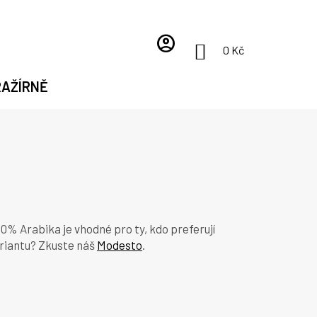
account_circle
NÁKUPNÍ
0 Kč
KOŠÍK
RAŽÍRNĚ
0% Arabika je vhodné pro ty, kdo preferují
ariantu? Zkuste náš
Modesto
.