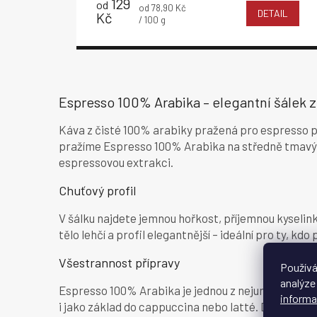
129
od
Měrná
od 78,90 Kč
DETAIL
Kč
cena:
/ 100 g
Espresso 100% Arabika – elegantní šálek z 
Káva z čisté 100% arabiky pražená pro espresso příp
pražíme Espresso 100% Arabika na středně tmavý p
espressovou extrakci.
Chuťový profil
V šálku najdete jemnou hořkost, příjemnou kyselink
tělo lehčí a profil elegantnější – ideální pro ty, k
Všestrannost přípravy
Používá
analýze
Espresso 100% Arabika je jednou z nejuniverzálněj
informa
i jako základ do cappuccina nebo latté. Díky středn