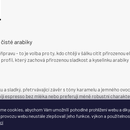
O
v
čisté arabiky
l
á
ravu – to je volba pro ty, kdo chtějí v šálku cítit přirozenou 
d
a
rofil, který zachová přirozenou sladkost a kyselinku arabik
c
í
p
r
v
u a sladký, přetrvávající závěr s tóny karamelu a jemného ovo
k
do pijí espresso bez mléka nebo preferují méně robustní charakte
y
v
ý
me cookies, abychom Vám umožnili pohodlné prohlížení webu a díky
p
 provozu webu neustále zlepšovali jeho funkce, výkon a použitelnos
ších káv v naší nabídce. Funguje výborně jako espresso v
auto
i
cí
ímu pražení se hodí i pro
filtrovou přípravu
– v tom případě dop
s