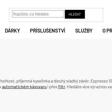
HLEDAT
DÁRKY
PŘÍSLUŠENSTVÍ
SLUŽBY
O P
ořkost, příjemná kyselinka a dlouhý sladký závěr. Espresso 10
 v
automatickém kávovaru
i přes
filtr
. Hledáte více výraznou v