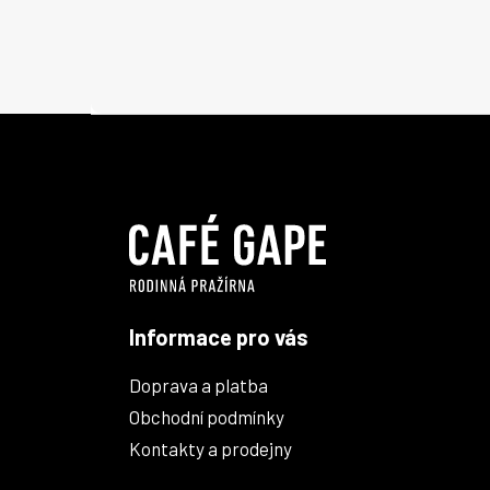
Z
á
p
a
t
í
Informace pro vás
Doprava a platba
Obchodní podmínky
Kontakty a prodejny