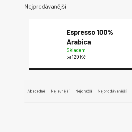
Nejprodávanější
Espresso
100%
Arabica
Skladem
129 Kč
od
Ř
a
Abecedně
Nejlevnější
Nejdražší
Nejprodávanější
z
e
n
í
p
V
r