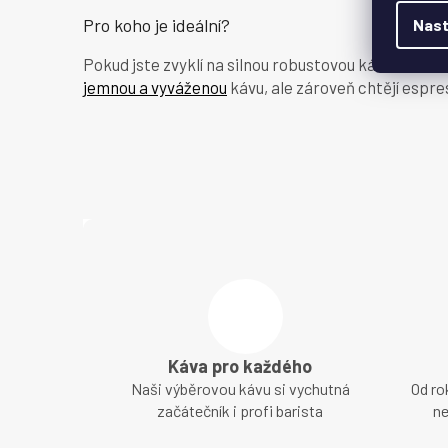
Pro koho je ideální?
Nast
Pokud jste zvyklí na silnou robustovou kávu a chce
jemnou a vyváženou
kávu, ale zároveň chtějí espr
Káva pro každého
Naši výběrovou kávu si vychutná
Od ro
začátečník i profi barista
ne