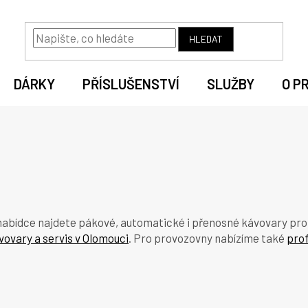
HLEDAT
DÁRKY
PŘÍSLUŠENSTVÍ
SLUŽBY
O P
nabídce najdete pákové, automatické i přenosné kávovary pro d
vovary a servis v Olomouci
. Pro provozovny nabízíme také
prof