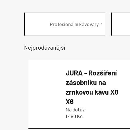
Profesionální kávovary
Nejprodávanější
JURA - Rozšíření
zásobníku na
zrnkovou kávu X8
X6
Na dotaz
1 490 Kč