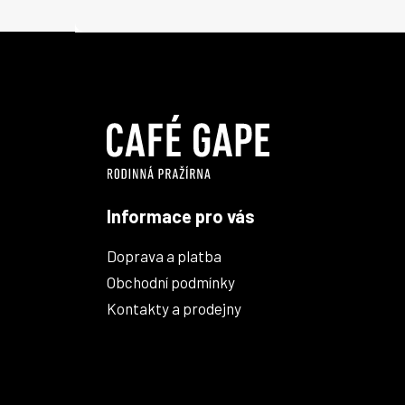
Z
á
p
a
t
í
Informace pro vás
Doprava a platba
Obchodní podmínky
Kontakty a prodejny