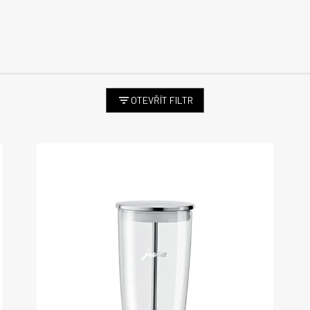
OTEVŘÍT FILTR