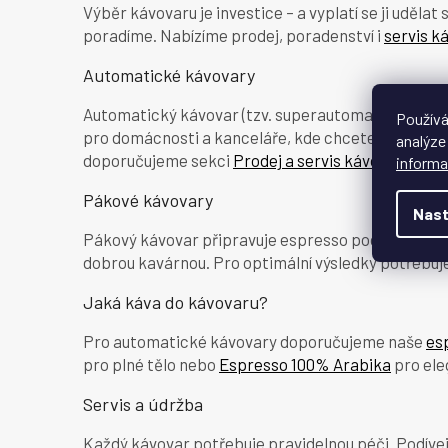
Výběr kávovaru je investice – a vyplatí se ji uděla
poradíme. Nabízíme prodej, poradenství i
servis k
Automatické kávovary
Automatický kávovar (tzv. superautomat) mele kávu
Používá
pro domácnosti a kanceláře, kde chcete pohodlí a 
analýze
doporučujeme sekci
Prodej a servis kávovarů
.
informa
Pákové kávovary
Nast
Pákový kávovar připravuje espresso pod tlakem 9 b
dobrou kavárnou. Pro optimální výsledky potřebuj
Jaká káva do kávovaru?
Pro automatické kávovary doporučujeme naše
es
pro plné tělo nebo
Espresso 100% Arabika
pro ele
Servis a údržba
Každý kávovar potřebuje pravidelnou péči. Podívej