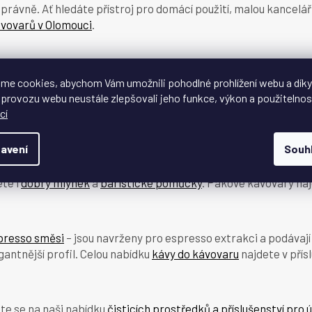
t správně. Ať hledáte přístroj pro domácí použití, malou kancel
d
a
ávovarů v Olomouci
.
c
í
p
r
, připravuje espresso a u modelů se systémem mléka i pění ml
me cookies, abychom Vám umožnili pohodlné prohlížení webu a díky
v
rychlost. Nejoblíbenějšími značkami jsou Jura, De'Longhi a P
 provozu webu neustále zlepšovali jeho funkce, výkon a použitelnos
k
cí
y
v
ý
avení
Souh
p
arů a vyžaduje trochu více dovednosti než automatický. Výsled
i
ete i
dobrý mlýnek
a
baristické pomůcky
. Pákové kávovary naj
s
u
presso směsi
– jsou navrženy pro espresso extrakci a podávají 
gantnější profil. Celou nabídku
kávy do kávovaru
najdete v přís
te se na naši nabídku
čisticích prostředků a příslušenství pro 