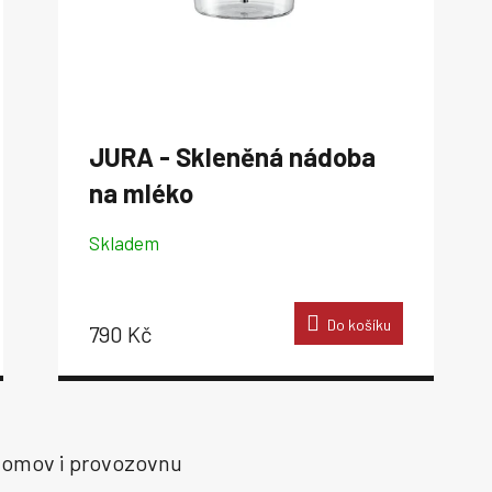
JURA - Skleněná nádoba
na mléko
Skladem
Do košíku
790 Kč
O
v
o domov i provozovnu
l
á