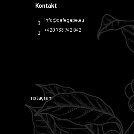
Kontakt
info
@
cafegape.eu
+420 733 742 842
Instagram