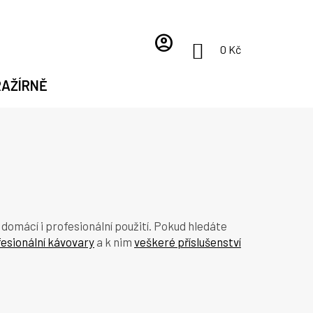
account_circle
NÁKUPNÍ
0 Kč
KOŠÍK
RAŽÍRNĚ
omácí i profesionální použití. Pokud hledáte
esionální kávovary
a k nim
veškeré příslušenství