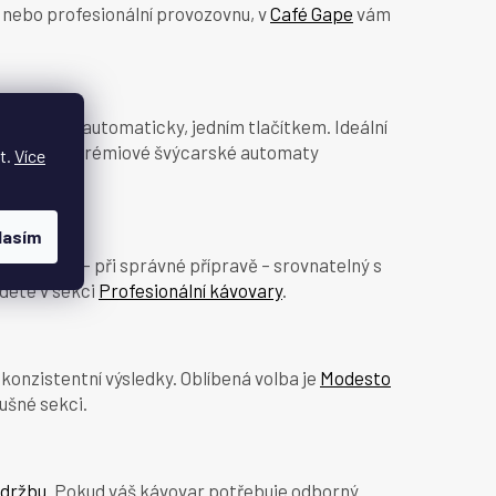
ář nebo profesionální provozovnu, v
Café Gape
vám
éko – vše automaticky, jedním tlačítkem. Ideální
hilips. Pro prémiové švýcarské automaty
t.
Více
lasím
ek je ale – při správné přípravě – srovnatelný s
dete v sekci
Profesionální kávovary
.
konzistentní výsledky. Oblíbená volba je
Modesto
lušné sekci.
údržbu
. Pokud váš kávovar potřebuje odborný