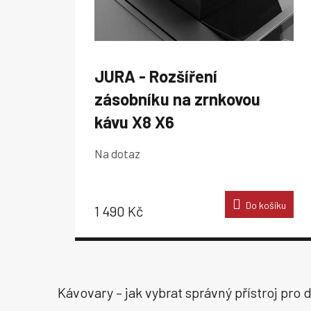
ů
JURA - Rozšíření
zásobníku na zrnkovou
kávu X8 X6
Na dotaz
Do košíku
1 490 Kč
Kávovary – jak vybrat správný přístroj pr