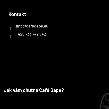
Kontakt
info
@
cafegape.eu
+420 733 742 842
Jak vám chutná Café Gape?