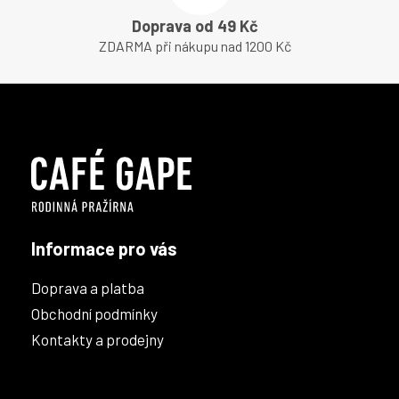
Doprava od 49 Kč
ZDARMA při nákupu nad 1200 Kč
Z
á
p
a
t
í
Informace pro vás
Doprava a platba
Obchodní podmínky
Kontakty a prodejny