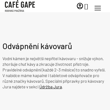
Přejít
account_circle
NÁKUPNÍ
na
KOŠÍK
obsah
Odvápnění kávovarů
Vodní kámen je největší nepřítel kávovaru – snižuje výkon,
zhoršuje chuť kávy a zkracuje životnost přístroje.
Pravidelné odvápnění (každé 2–3 měsíce) to snadno vyřeší.
V nabídce máme kapalné i tabletové odvápňovače pro
různé značky kávovarů. Speciální přípravky pro kávovary
Jura najdete v sekci
Údržba Jura
.