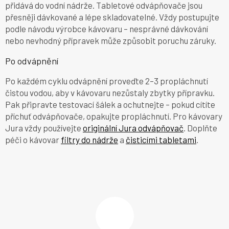
přidává do vodní nádrže. Tabletové odvápňovače jsou
přesněji dávkované a lépe skladovatelné. Vždy postupujte
podle návodu výrobce kávovaru – nesprávné dávkování
nebo nevhodný přípravek může způsobit poruchu záruky.
Po odvápnění
Po každém cyklu odvápnění proveďte 2–3 propláchnutí
čistou vodou, aby v kávovaru nezůstaly zbytky přípravku.
Pak připravte testovací šálek a ochutnejte – pokud cítíte
příchuť odvápňovače, opakujte propláchnutí. Pro kávovary
Jura vždy používejte
originální Jura odvápňovač
. Doplňte
péči o kávovar
filtry do nádrže
a
čisticími tabletami
.