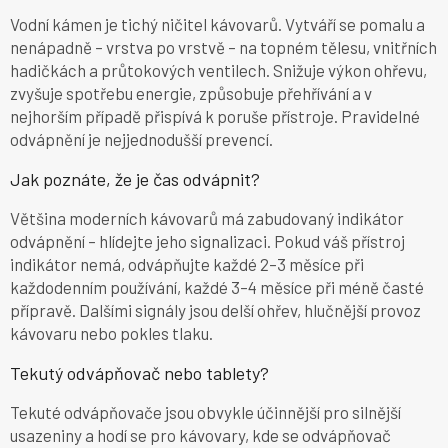
Vodní kámen je tichý ničitel kávovarů. Vytváří se pomalu a
nenápadně – vrstva po vrstvě – na topném tělesu, vnitřních
hadičkách a průtokových ventilech. Snižuje výkon ohřevu,
zvyšuje spotřebu energie, způsobuje přehřívání a v
nejhorším případě přispívá k poruše přístroje. Pravidelné
odvápnění je nejjednodušší prevencí.
Jak poznáte, že je čas odvápnit?
Většina moderních kávovarů má zabudovaný indikátor
odvápnění – hlídejte jeho signalizaci. Pokud váš přístroj
indikátor nemá, odvápňujte každé 2–3 měsíce při
každodenním používání, každé 3–4 měsíce při méně časté
přípravě. Dalšími signály jsou delší ohřev, hlučnější provoz
kávovaru nebo pokles tlaku.
Tekutý odvápňovač nebo tablety?
Tekuté odvápňovače jsou obvykle účinnější pro silnější
usazeniny a hodí se pro kávovary, kde se odvápňovač