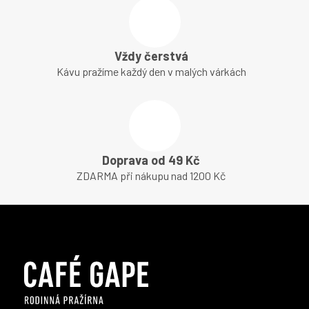
Vždy čerstvá
Kávu pražíme každý den v malých várkách
Doprava od 49 Kč
ZDARMA při nákupu nad 1200 Kč
Z
á
p
a
t
í