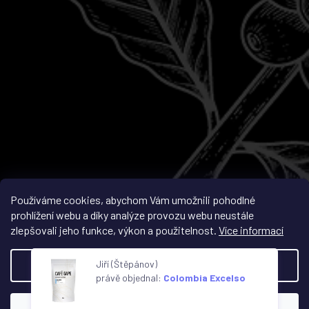
Sledovat na Instagramu
Používáme cookies, abychom Vám umožnili pohodlné
prohlížení webu a díky analýze provozu webu neustále
zlepšovali jeho funkce, výkon a použitelnost.
Více informací
Vytvořil Shoptet
Jiří (Štěpánov)
Nastavení
právě objednal:
Colombia Excelso
Copyright 2026
Café Gape
. Všechna práva vyhrazena.