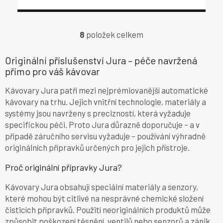
8
položek celkem
O
v
l
Originální příslušenství Jura – péče navržená
á
přímo pro váš kávovar
d
a
Kávovary Jura patří mezi nejprémiovanější automatické
c
kávovary na trhu. Jejich vnitřní technologie, materiály a
í
systémy jsou navrženy s precizností, která vyžaduje
p
r
specifickou péči. Proto Jura důrazně doporučuje – a v
v
případě záručního servisu vyžaduje – používání výhradně
k
originálních přípravků určených pro jejich přístroje.
y
v
Proč originální přípravky Jura?
ý
p
Kávovary Jura obsahují speciální materiály a senzory,
i
které mohou být citlivé na nesprávné chemické složení
s
u
čisticích přípravků. Použití neoriginálních produktů může
způsobit poškození těsnění, ventilů nebo senzorů a zánik