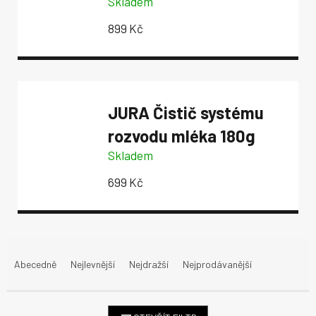
Skladem
899 Kč
JURA Čistič systému
rozvodu mléka 180g
Skladem
699 Kč
Ř
a
Abecedně
Nejlevnější
Nejdražší
Nejprodávanější
z
e
n