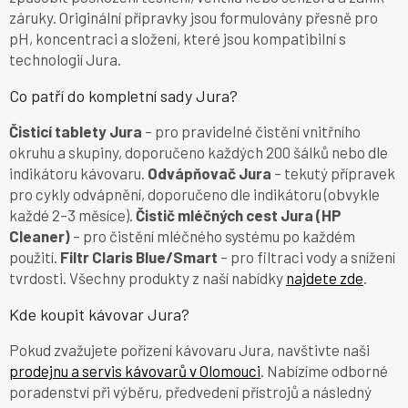
záruky. Originální přípravky jsou formulovány přesně pro
pH, koncentraci a složení, které jsou kompatibilní s
technologií Jura.
Co patří do kompletní sady Jura?
Čisticí tablety Jura
– pro pravidelné čistění vnitřního
okruhu a skupiny, doporučeno každých 200 šálků nebo dle
indikátoru kávovaru.
Odvápňovač Jura
– tekutý přípravek
pro cykly odvápnění, doporučeno dle indikátoru (obvykle
každé 2–3 měsíce).
Čistič mléčných cest Jura (HP
Cleaner)
– pro čistění mléčného systému po každém
použití.
Filtr Claris Blue/Smart
– pro filtraci vody a snížení
tvrdosti. Všechny produkty z naší nabídky
najdete zde
.
Kde koupit kávovar Jura?
Pokud zvažujete pořízení kávovaru Jura, navštivte naši
prodejnu a servis kávovarů v Olomouci
. Nabízíme odborné
poradenství při výběru, předvedení přístrojů a následný