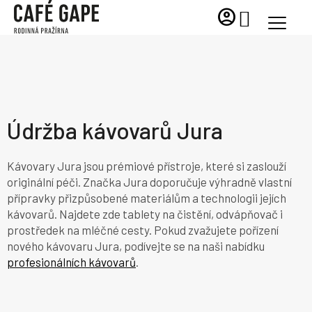
Přejít
account_circle
NÁKUPNÍ
na
KOŠÍK
obsah
Údržba kávovarů Jura
Kávovary Jura jsou prémiové přístroje, které si zaslouží
originální péči. Značka Jura doporučuje výhradně vlastní
přípravky přizpůsobené materiálům a technologii jejích
kávovarů. Najdete zde tablety na čistění, odvápňovač i
prostředek na mléčné cesty. Pokud zvažujete pořízení
nového kávovaru Jura, podívejte se na naši nabídku
profesionálních kávovarů
.