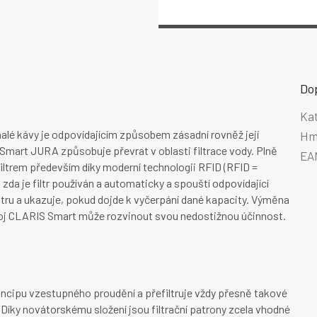
Do
Ka
nalé kávy je odpovídajícím způsobem zásadní rovněž její
Hm
 Smart JURA způsobuje převrat v oblasti filtrace vody. Plně
EA
ltrem především díky moderní technologii RFID (RFID =
, zda je filtr používán a automaticky a spouští odpovídající
ltru a ukazuje, pokud dojde k vyčerpání dané kapacity. Výměna
ístroj CLARIS Smart může rozvinout svou nedostižnou účinnost.
incipu vzestupného proudění a přefiltruje vždy přesně takové
 Díky novátorskému složení jsou filtrační patrony zcela vhodné