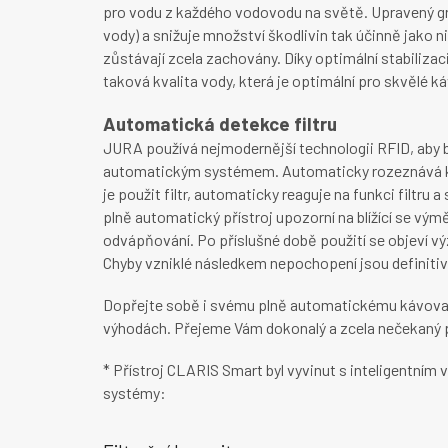
pro vodu z každého vodovodu na světě. Upravený gran
vody) a snižuje množství škodlivin tak účinně jako ni
zůstávají zcela zachovány. Díky optimální stabilizaci
taková kvalita vody, která je optimální pro skvělé 
Automatická detekce filtru
JURA používá nejmodernější technologii RFID, aby
automatickým systémem. Automaticky rozeznává kaž
je použit filtr, automaticky reaguje na funkci filtru a
plně automatický přístroj upozorní na blížící se vým
odvápňování. Po příslušné době použití se objeví vý
Chyby vzniklé následkem nepochopení jsou definitiv
Dopřejte sobě i svému plně automatickému kávovar
výhodách. Přejeme Vám dokonalý a zcela nečekaný p
* Přístroj CLARIS Smart byl vyvinut s inteligentním
systémy: