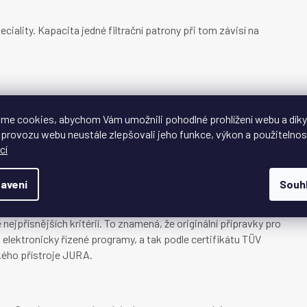
iality. Kapacita jedné filtrační patrony při tom závisí na
me cookies, abychom Vám umožnili pohodlné prohlížení webu a díky
 provozu webu neustále zlepšovali jeho funkce, výkon a použitelnos
cí
 certifikací TÜV
avení
Souh
nland udělila společnosti JURA certifikát pro mikrobiologicky
ejpřísnějších kritérií. To znamená, že originální přípravky pro
elektronicky řízené programy, a tak podle certifikátu TÜV
kého přístroje JURA.