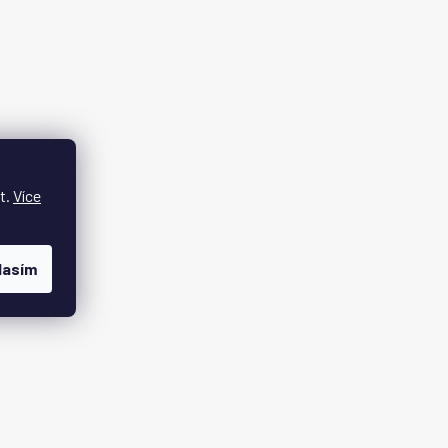
t.
Více
lasím