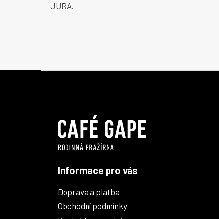
JURA.
Z
á
p
a
t
í
Informace pro vás
Doprava a platba
Obchodní podmínky