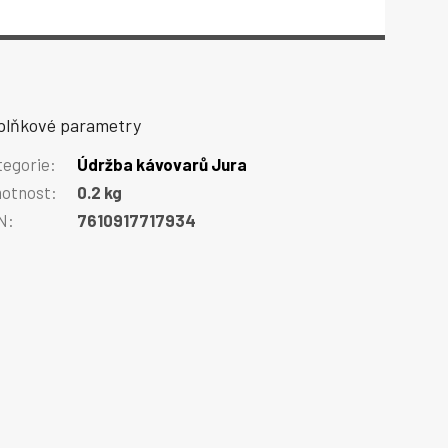
plňkové parametry
tegorie
:
Údržba kávovarů Jura
otnost
:
0.2 kg
N
:
7610917717934