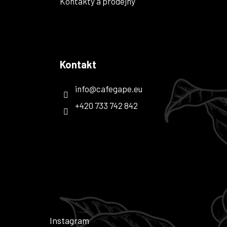
Kontakty a prodejny
Kontakt
info
@
cafegape.eu
+420 733 742 842
Instagram