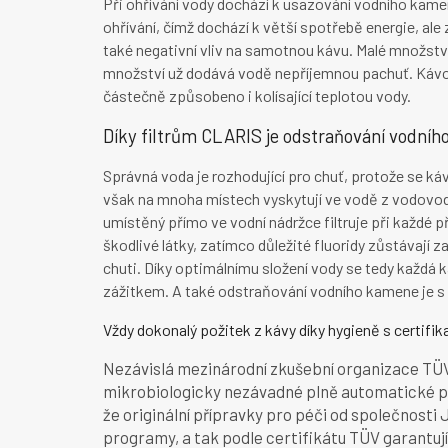
Při ohřívání vody dochází k usazování vodního k
ohřívání, čímž dochází k větší spotřebě energie, a
také negativní vliv na samotnou kávu. Malé množství 
množství už dodává vodě nepříjemnou pachuť. Kávo
částečně způsobeno i kolísající teplotou vody.
Díky filtrům CLARIS je odstraňování vodní
Správná voda je rozhodující pro chuť, protože se ká
však na mnoha místech vyskytují ve vodě z vodovodu 
umístěný přímo ve vodní nádržce filtruje při každé 
škodlivé látky, zatímco důležité fluoridy zůstávají z
chuti. Díky optimálnímu složení vody se tedy každ
zážitkem. A také odstraňování vodního kamene je s 
Vždy dokonalý požitek z kávy díky hygieně s certifik
Nezávislá mezinárodní zkušební organizace TÜV
mikrobiologicky nezávadné plně automatické přís
že originální přípravky pro péči od společnosti
programy, a tak podle certifikátu TÜV garantuj