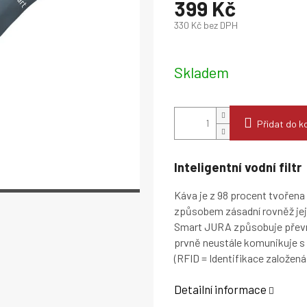
399 Kč
330 Kč bez DPH
Měrná
cena:
Skladem
Přidat do k
Inteligentní vodní filtr
Káva je z 98 procent tvořena
způsobem zásadní rovněž její
Smart JURA způsobuje převrat
prvně neustále komunikuje s 
(RFID = Identifikace založená
Detailní informace