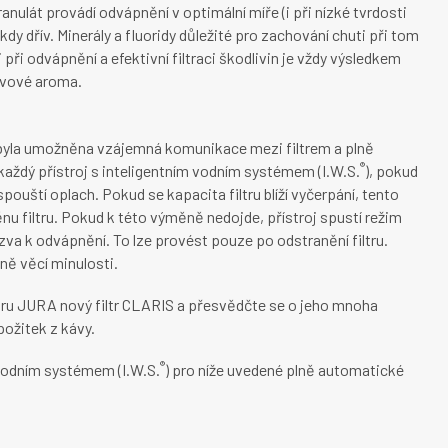
ulát provádí odvápnění v optimální míře (i při nízké tvrdosti
kdy dřív. Minerály a fluoridy důležité pro zachování chuti při tom
 při odvápnění a efektivní filtraci škodlivin je vždy výsledkem
kávové aroma.
 byla umožněna vzájemná komunikace mezi filtrem a plně
®
dý přístroj s inteligentním vodním systémem (I.W.S.
), pokud
 spouští oplach. Pokud se kapacita filtru blíží vyčerpání, tento
ěnu filtru. Pokud k této výměně nedojde, přístroj spustí režim
zva k odvápnění. To lze provést pouze po odstranění filtru.
ně věcí minulosti.
u JURA nový filtr CLARIS a přesvědčte se o jeho mnoha
ožitek z kávy.
®
 vodním systémem (I.W.S.
) pro níže uvedené plně automatické