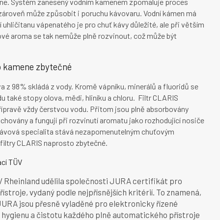
amene. Systém zanesený vodním kamenem zpomaluje proces
le zároveň může způsobit i poruchu kávovaru. Vodní kámen má
uhličitanu vápenatého je pro chuť kávy důležité, ale při větším
vé aroma se tak nemůže plně rozvinout, což může být
ho kamene zbytečné
va z 98% skládá z vody. Kromě vápníku, minerálů a fluoridů se
také stopy olova, mědi, hliníku a chloru. Filtr CLARIS
přípravě vždy čerstvou vodu. Přitom jsou plně absorbovány
achovány a fungují při rozvinutí aromatu jako rozhodující nosiče
á kávová specialita stává nezapomenutelným chuťovým
filtry CLARIS naprosto zbytečné.
ací TÜV
 Rheinland udělila společnosti JURA certifikát pro
troje, vydaný podle nejpřísnějších kritérií. To znamená,
 JURA jsou přesně vyladěné pro elektronicky řízené
í hygienu a čistotu každého plně automatického přístroje