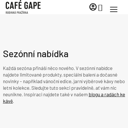
Přejít
account_circle
NÁKUPNÍ
na
KOŠÍK
obsah
Sezónní nabídka
Každá sezóna přináší něco nového. V sezónní nabídce
najdete limitované produkty, speciální balení a dočasné
novinky – například vánoční edice, jarní výběrové kávy nebo
letní kolekce. Sledujte tuto sekci pravidelně, ať vám nic
neunikne. Inspiraci najdete také v našem
blogu a radách ke
kávě
.