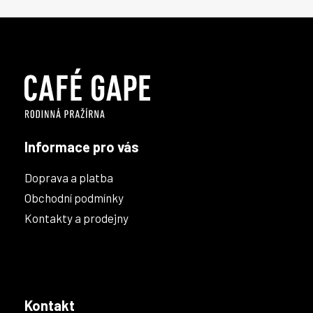
Z
á
p
a
t
í
Informace pro vás
Doprava a platba
Obchodní podmínky
Kontakty a prodejny
Kontakt