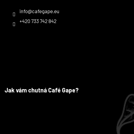
info
@
cafegape.eu
+420 733 742 842
Jak vám chutná Café Gape?