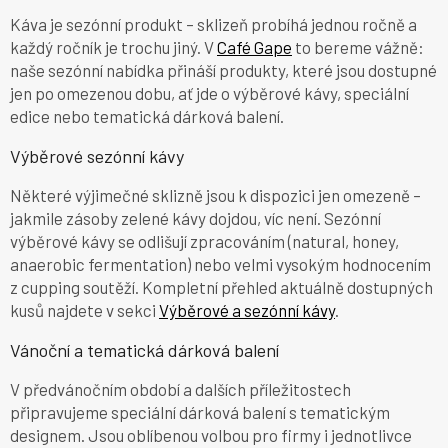
Káva je sezónní produkt – sklizeň probíhá jednou ročně a
každý ročník je trochu jiný. V
Café Gape
to bereme vážně:
naše sezónní nabídka přináší produkty, které jsou dostupné
jen po omezenou dobu, ať jde o výběrové kávy, speciální
edice nebo tematická dárková balení.
Výběrové sezónní kávy
Některé výjimečné sklizně jsou k dispozici jen omezeně –
jakmile zásoby zelené kávy dojdou, víc není. Sezónní
výběrové kávy se odlišují zpracováním (natural, honey,
anaerobic fermentation) nebo velmi vysokým hodnocením
z cupping soutěží. Kompletní přehled aktuálně dostupných
kusů najdete v sekci
Výběrové a sezónní kávy
.
Vánoční a tematická dárková balení
V předvánočním období a dalších příležitostech
připravujeme speciální dárková balení s tematickým
designem. Jsou oblíbenou volbou pro firmy i jednotlivce