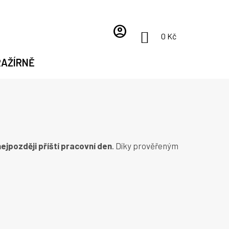
account_circle
NÁKUPNÍ
0 Kč
KOŠÍK
RAŽÍRNĚ
ejpozději příští pracovní den
. Díky prověřeným