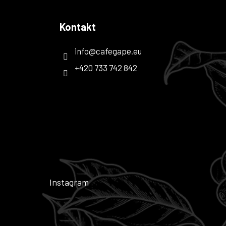
Kontakt
info
@
cafegape.eu
+420 733 742 842
Instagram