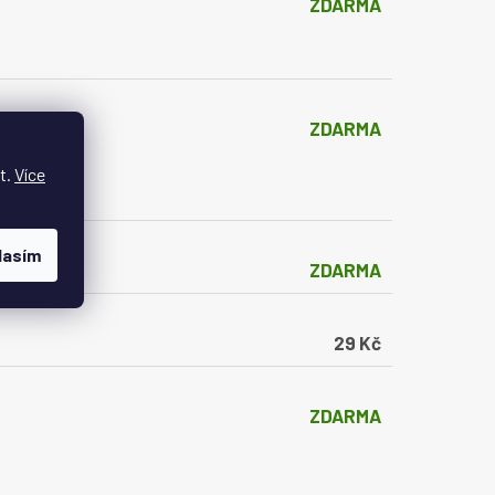
ZDARMA
ZDARMA
t.
Více
lasím
ZDARMA
29 Kč
ZDARMA