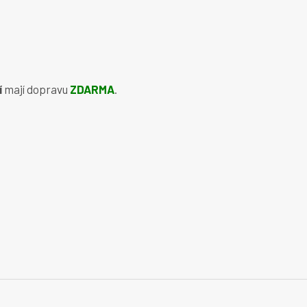
í
mají dopravu
ZDARMA
.