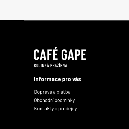
Z
á
p
a
t
í
Informace pro vás
Doprava a platba
Obchodní podmínky
Kontakty a prodejny