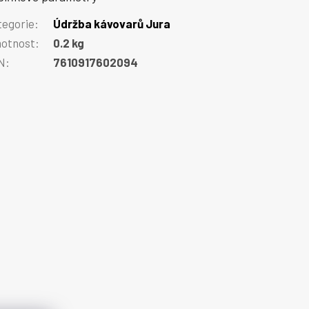
tegorie
:
Údržba kávovarů Jura
otnost
:
0.2 kg
N
:
7610917602094