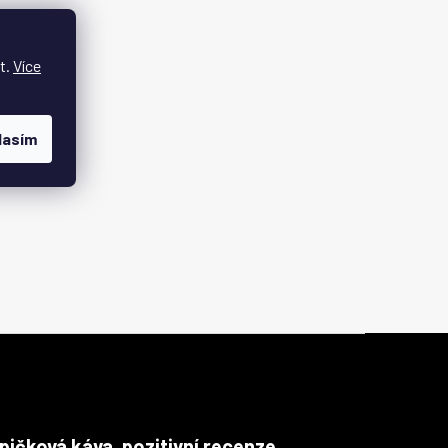
t.
Více
lasím
pičková káva, pozitivní recenze