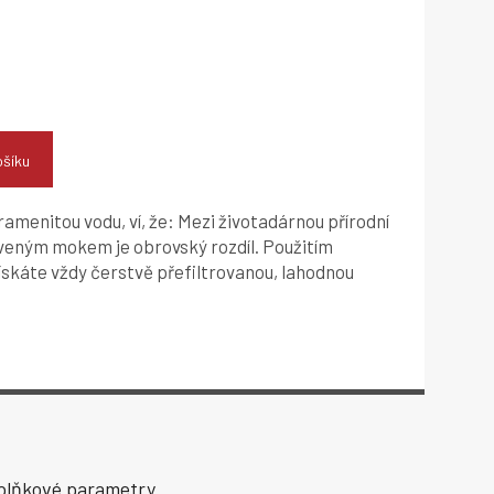
ošíku
ramenitou vodu, ví, že: Mezi životadárnou přírodní
veným mokem je obrovský rozdíl. Použitím
ískáte vždy čerstvě přefiltrovanou, lahodnou
plňkové parametry