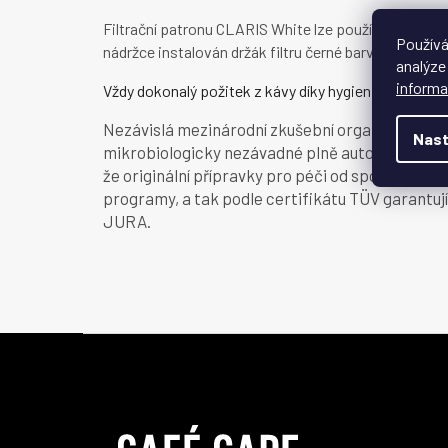
Filtrační patronu CLARIS White lze používat ve vše
Používá
nádržce instalován držák filtru černé barvy.
analýze
informa
Vždy dokonalý požitek z kávy díky hygieně s certifik
Nezávislá mezinárodní zkušební organizace TÜV
Nast
mikrobiologicky nezávadné plně automatické přís
že originální přípravky pro péči od společnosti
programy, a tak podle certifikátu TÜV garantuj
JURA.
Z
á
p
a
t