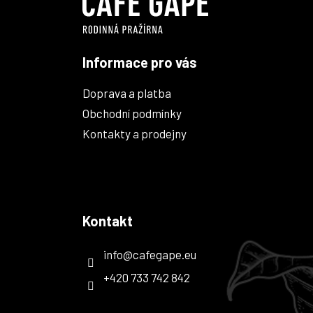
í
Informace pro vás
Doprava a platba
Obchodní podmínky
Kontakty a prodejny
Kontakt
info
@
cafegape.eu
+420 733 742 842