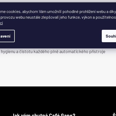
ch plně automatických kávovarech JURA, v nichž je ve vodní
me cookies, abychom Vám umožnili pohodlné prohlížení webu a díky
 provozu webu neustále zlepšovali jeho funkce, výkon a použitelnos
cí
ací TÜV
 Rheinland udělila společnosti JURA certifikát pro
avení
Souh
troje, vydaný podle nejpřísnějších kritérií. To znamená,
 JURA jsou přesně vyladěné pro elektronicky řízené
í hygienu a čistotu každého plně automatického přístroje
Jak vám chutná Café Gape?
Š