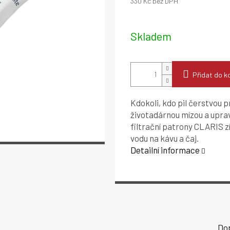
330 Kč bez DPH
Měrná
cena:
Skladem
Přidat do k
Kdokoli, kdo pil čerstvou p
životadárnou mízou a upra
filtrační patrony CLARIS z
vodu na kávu a čaj.
Detailní informace
Do