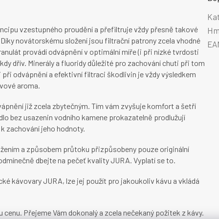
Ka
incipu vzestupného proudění a přefiltruje vždy přesně takové
Hm
 Díky novátorskému složení jsou filtrační patrony zcela vhodné
EA
ulát provádí odvápnění v optimální míře (i při nízké tvrdosti
kdy dřív. Minerály a fluoridy důležité pro zachování chuti při tom
 při odvápnění a efektivní filtraci škodlivin je vždy výsledkem
kávové aroma.
dvápnění již zcela zbytečným. Tím vám zvyšuje komfort a šetří
adlo bez usazenin vodního kamene prokazatelně prodlužují
 k zachování jeho hodnoty.
žením a způsobem průtoku přizpůsobeny pouze originální
podmínečně dbejte na pečeť kvality JURA. Vyplatí se to.
ké kávovary JURA, lze jej použít pro jakoukoliv kávu a vkládá
u cenu. Přejeme Vám dokonalý a zcela nečekaný požitek z kávy.