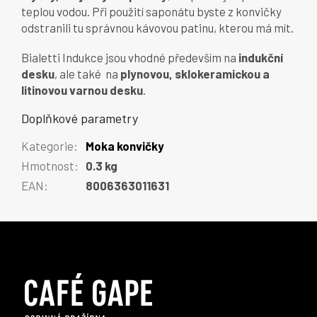
teplou vodou. Při použití saponátu byste z konvičky
odstranili tu správnou kávovou patinu, kterou má mít.
Bialetti Indukce jsou vhodné především na
indukční
desku
, ale také na
plynovou, sklokeramickou a
litinovou varnou desku
.
Doplňkové parametry
Kategorie
:
Moka konvičky
Hmotnost
:
0.3 kg
EAN
:
8006363011631
Z
á
p
a
t
í