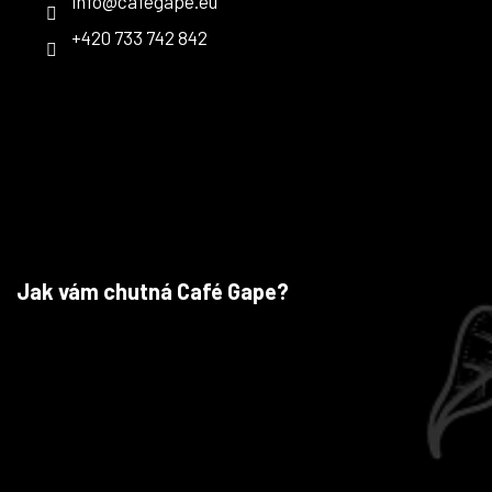
info
@
cafegape.eu
+420 733 742 842
Jak vám chutná Café Gape?