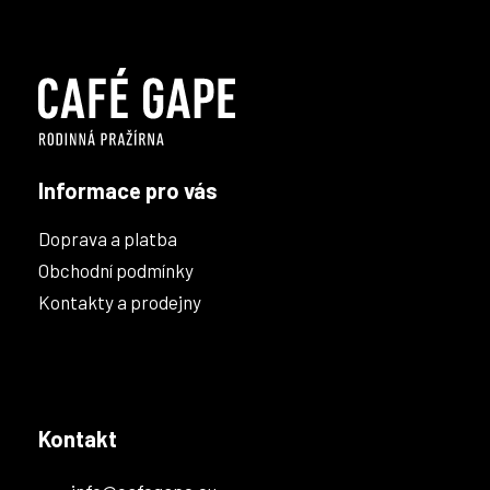
á
á
d
p
a
a
c
t
í
í
p
r
v
k
Informace pro vás
y
v
Doprava a platba
ý
p
Obchodní podmínky
i
Kontakty a prodejny
s
u
Kontakt