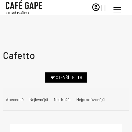
Přejít
account_circle
NÁKUPNÍ
na
KOŠÍK
obsah
Cafetto
OTEVŘÍT FILTR
Ř
a
Abecedně
Nejlevnější
Nejdražší
Nejprodávanější
z
e
n
V
í
ý
p