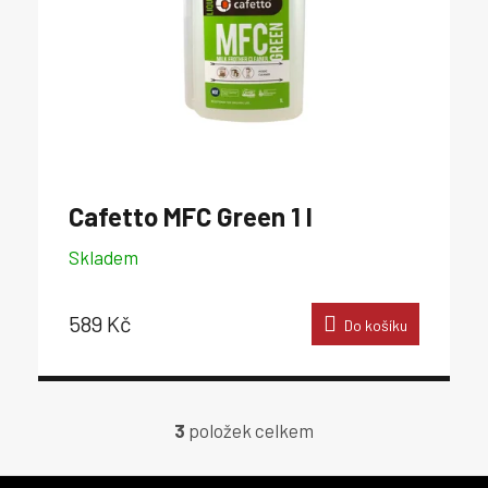
Cafetto MFC Green 1 l
Skladem
589 Kč
Do košíku
3
položek celkem
O
v
l
Z