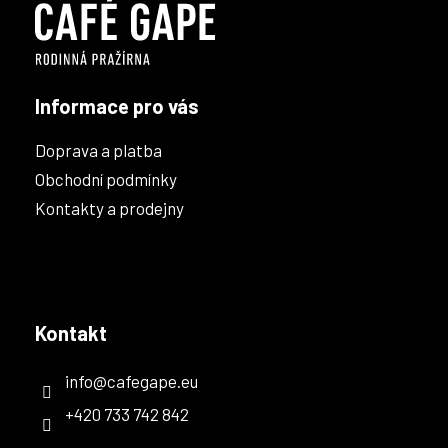
t
í
Informace pro vás
Doprava a platba
Obchodní podmínky
Kontakty a prodejny
Kontakt
info
@
cafegape.eu
+420 733 742 842