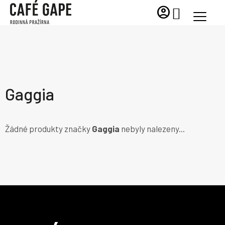
Přejít
account_circle
NÁKUPNÍ
na
KOŠÍK
obsah
Gaggia
Žádné produkty značky
Gaggia
nebyly nalezeny...
Z
á
p
a