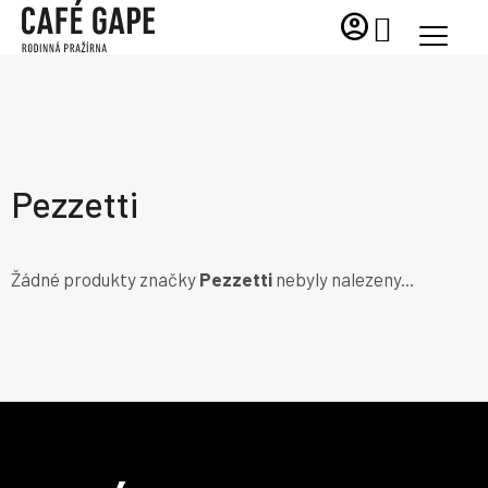
Přejít
account_circle
NÁKUPNÍ
na
KOŠÍK
obsah
Pezzetti
Žádné produkty značky
Pezzetti
nebyly nalezeny...
Z
á
p
a