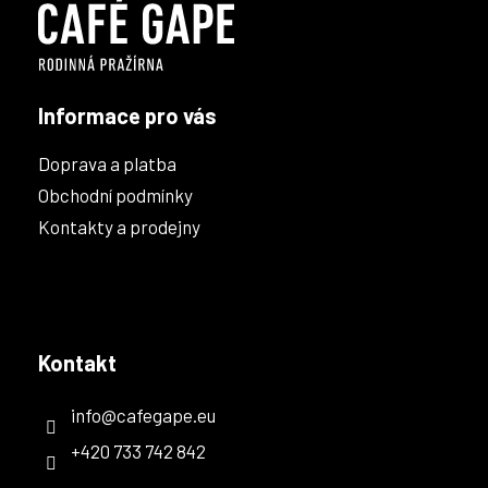
t
í
Informace pro vás
Doprava a platba
Obchodní podmínky
Kontakty a prodejny
Kontakt
info
@
cafegape.eu
+420 733 742 842