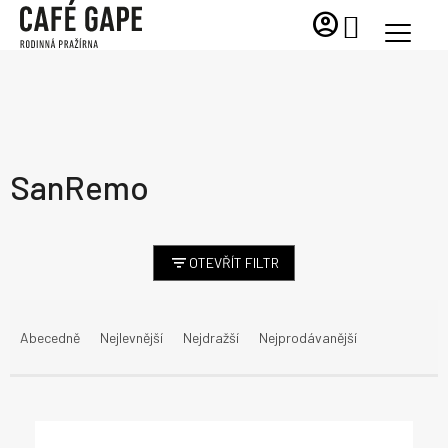
Přejít
account_circle
NÁKUPNÍ
na
KOŠÍK
obsah
SanRemo
OTEVŘÍT FILTR
Ř
a
Abecedně
Nejlevnější
Nejdražší
Nejprodávanější
z
e
n
V
í
ý
p