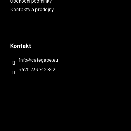
Obchodní podmínky
i
Kontakty a prodejny
s
u
Kontakt
info
@
cafegape.eu
+420 733 742 842