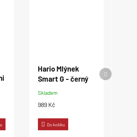
Hario Mlýnek
Další
ni
Smart G - černý
produkt
Skladem
989 Kč
ku
Do košíku