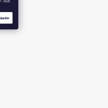
t.
Více
lasím