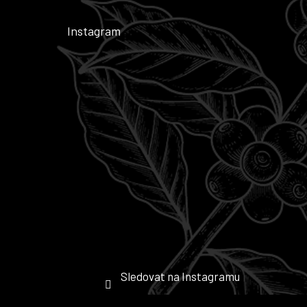
Instagram
Sledovat na Instagramu
109 návštěvníků
navštívilo tuto stránku
za posledních 7 dní