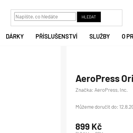
HLEDAT
DÁRKY
PŘÍSLUŠENSTVÍ
SLUŽBY
O P
AeroPress Ori
Značka:
AeroPress, Inc.
Můžeme doručit do:
12.8.2
899 Kč