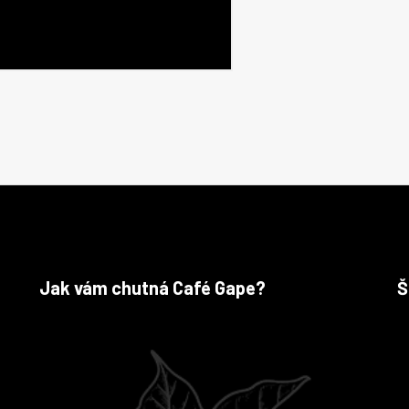
Jak vám chutná Café Gape?
Š