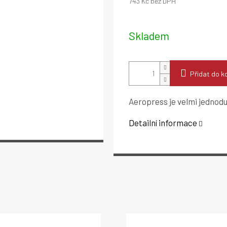
743 Kč bez DPH
Měrná
cena:
Skladem
Přidat do k
Aeropress je velmi jednoduc
Detailní informace