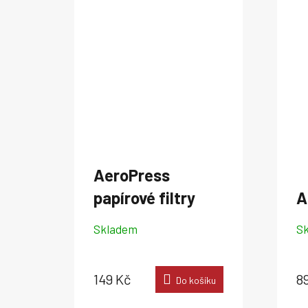
AeroPress
papírové filtry
A
Skladem
S
149 Kč
8
Do košíku