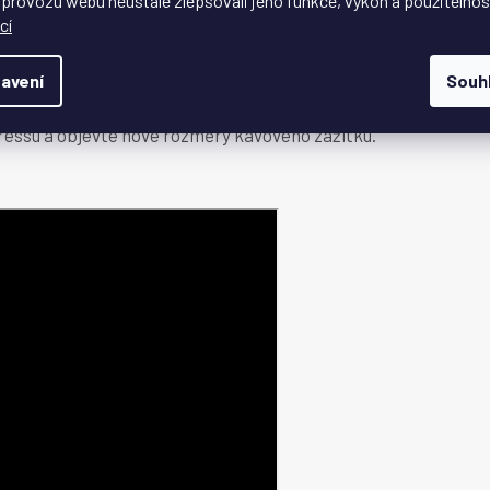
 provozu webu neustále zlepšovali jeho funkce, výkon a použitelnos
nou kávu kdekoliv a kdykoliv, ať už jste na kempování, v
cí
avení
Souh
u plnou bohatých chutí a jemných aromat. Jeho
o činí oblíbeným mezi milovníky kávy po celém světě.
ressu a objevte nové rozměry kávového zážitku.