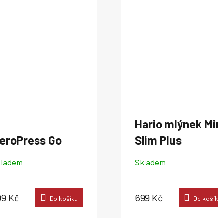
Hario mlýnek Mi
eroPress Go
Slim Plus
kladem
Skladem
99 Kč
699 Kč
Do košíku
Do koší