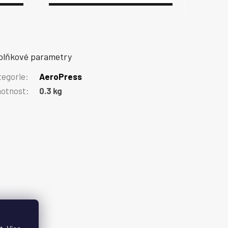
plňkové parametry
tegorie
:
AeroPress
otnost
:
0.3 kg