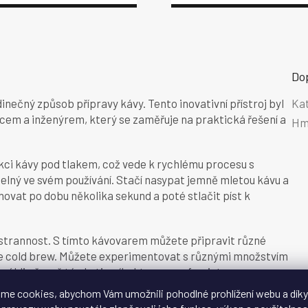
Do
dinečný způsob přípravy kávy. Tento inovativní přístroj byl
Ka
em a inženýrem, který se zaměřuje na praktická řešení a
Hm
kci kávy pod tlakem, což vede k rychlému procesu s
telný ve svém používání. Stačí nasypat jemně mletou kávu a
vat po dobu několika sekund a poté stlačit píst k
estrannost. S tímto kávovarem můžete připravit různé
nce cold brew. Můžete experimentovat s různými množstvím
áhli přesně té chuti a síly, kterou preferujete.
me cookies, abychom Vám umožnili pohodlné prohlížení webu a díky
tování. Je lehký, snadno přenosný a nevyžaduje elektrický