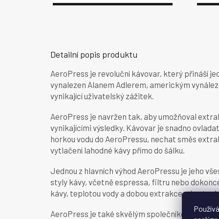
Detailní popis produktu
AeroPress je revoluční kávovar, který přináší je
vynalezen Alanem Adlerem, americkým vynálezc
vynikající uživatelský zážitek.
AeroPress je navržen tak, aby umožňoval extra
vynikajícími výsledky. Kávovar je snadno ovlada
horkou vodu do AeroPressu, nechat směs extraho
vytlačení lahodné kávy přímo do šálku.
Jednou z hlavních výhod AeroPressu je jeho vš
styly kávy, včetně espressa, filtru nebo doko
kávy, teplotou vody a dobou extrakce, abyste dos
Používá
AeroPress je také skvělým společníkem pro ces