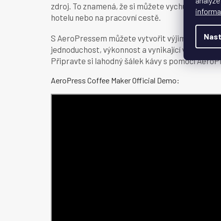
analýze
zdroj. To znamená, že si můžete vychutnat výbor
informa
hotelu nebo na pracovní cestě.
Nast
S AeroPressem můžete vytvořit výjimečnou káv
jednoduchost, výkonnost a vynikající výsledky h
Připravte si lahodný šálek kávy s pomocí AeroP
AeroPress Coffee Maker Official Demo: