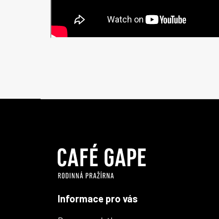
Z
á
p
a
t
í
Informace pro vás