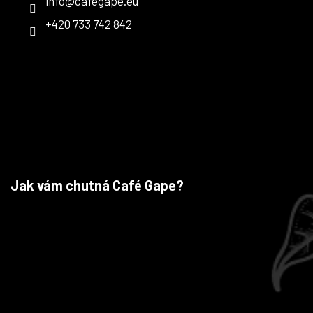
info
@
cafegape.eu
+420 733 742 842
Jak vám chutná Café Gape?