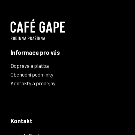
á
á
d
p
a
a
c
t
í
í
p
r
v
k
Informace pro vás
y
v
Doprava a platba
ý
p
Obchodní podmínky
i
Kontakty a prodejny
s
u
Kontakt