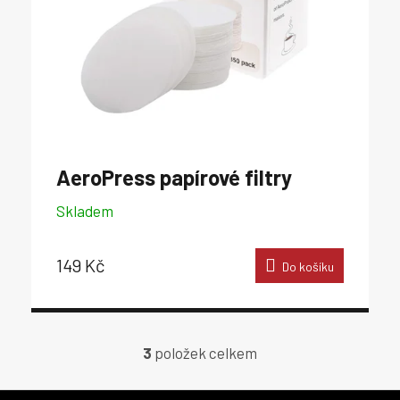
AeroPress papírové filtry
Skladem
149 Kč
Do košíku
3
položek celkem
O
v
l
Z