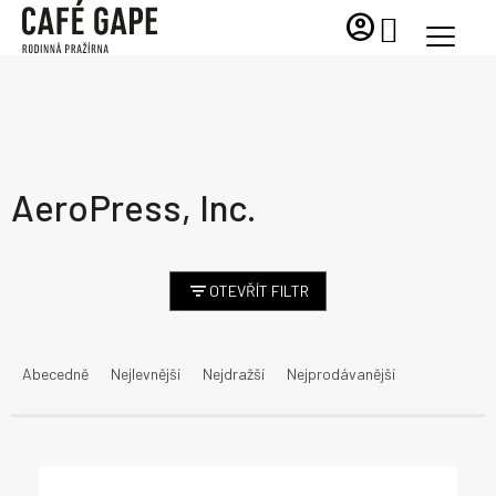
Přejít
account_circle
NÁKUPNÍ
na
KOŠÍK
obsah
AeroPress, Inc.
OTEVŘÍT FILTR
Ř
a
Abecedně
Nejlevnější
Nejdražší
Nejprodávanější
z
e
n
V
í
ý
p