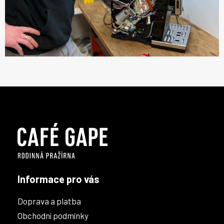
Z
á
p
a
t
í
Informace pro vás
Doprava a platba
Obchodní podmínky