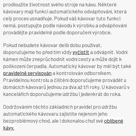
prodloužíte životnost svého stroje na kávu. Některé
kávovary mají funkci automatického odvápňování, která
celý proces usnadňuje. Pokud váš kávovar tuto funkci
nemá, postupujte podle návodu k výrobku a odvápňování
provádějte pravidelně podle doporučení výrobce.
Pokud nebudete kávovar delší dobu používat,
doporučujeme ho před tím vždy
vyčistit
a odvápnit. Vodní
kámen může zneprůchodnit vodní cesty a může dojít k
poškození čerpadla. Automatický kávovar by měl být také
pravidelně servisován
a kontrolován odborníkem.
Pravidelnou kontrolu a čištění doporučujeme provádět u
domácích kávovarů jednou za dva až tři roky. U kávovarů v
kancelářích doporučujeme údržbu i jedenkrát do roka.
Dodržováním těchto základních pravidel pro údržbu
automatického kávovaru zajistíte nejenom jeho
bezproblémový chod, ale i dokonalou chuť
své
oblíbené
kávy.