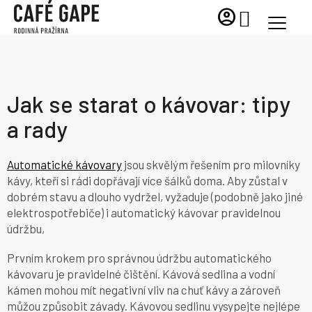
Přejít
account_circle
NÁKUPNÍ
na
KOŠÍK
obsah
Jak se starat o kávovar: tipy
a rady
Automatické kávovary
jsou skvělým řešením pro milovníky
kávy, kteří si rádi dopřávají více šálků doma. Aby zůstal v
dobrém stavu a dlouho vydržel, vyžaduje (podobně jako jiné
elektrospotřebiče) i automatický kávovar pravidelnou
údržbu,
Prvním krokem pro správnou údržbu automatického
kávovaru je pravidelné čištění. Kávová sedlina a vodní
kámen mohou mít negativní vliv na chuť kávy a zároveň
můžou způsobit závady. Kávovou sedlinu vysypejte nejlépe