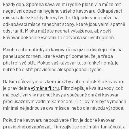
každý den. Spařená káva velmi rychle plesniví a může mít
negativní dopad na hygienu vašeho kávovaru. Odkapávací
misku taktéž každý den vylívejte. Odpadní voda může na
odkapávací misce zanechat stopy, které jdou velmi špatně
odstranit. Misku můžete nechat vytaženou, aby celý
kávovar dokonale vyschnul a netvořila se uvnitř plíseň.
Mnoho automatických kávovarů má již na displeji nebo na
panelu upozornění, které vám připomene, že je třeba
přístroj vyčistit. Pokud váš kávovar tuto funkci nemá, je
nutné ho čistit pravidelně alespoň jednou týdně.
Dalším důležitým prvkem údržby automatického kávovaru
je pravidelná
výměna filtru
. Filtr zlepšuje kvalitu vody, což
má pozitivní vliv na chuť kávy a současně chrání kávovar
před usazeným vodním kamenem. Filtr by měl být vyměněn
minimálně jednou za dva měsíce, nebo dle návodu výrobce.
Pokud na kávovaru nepoužíváte filtr, je dobré kávovar
pravidelně
odvápňovat
. Tím zajistíte optimální funkčnost a