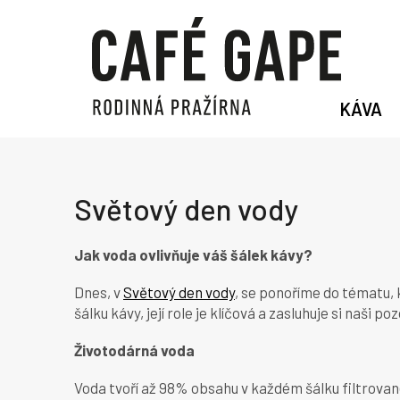
Přejít
na
obsah
KÁVA
Světový den vody
Jak voda ovlivňuje váš šálek kávy?
Dnes, v
Světový den vody
, se ponoříme do tématu,
šálku kávy, její role je klíčová a zasluhuje si naši po
Životodárná voda
Voda tvoří až 98% obsahu v každém šálku filtrovan