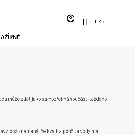
account_circle
NÁKUPNÍ
0 Kč
KOŠÍK
RAŽÍRNĚ
e voda může zdát jako samozřejmá součást každého
kávy, což znamená, že kvalita použité vody má