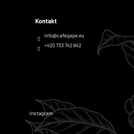
Kontakt
info
@
cafegape.eu
+420 733 742 842
Instagram