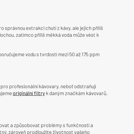
správnou extrakci chutí z kávy, ale jejich příliš
lochou, zatímco příliš měkká voda může vést k
oporučujeme vodu s tvrdostí mezi 50 až 175 ppm
í pro profesionální kávovary, neboť odstraňují
čujeme
originální filtry
k daným značkám kávovarů,
sazovat a způsobovat problémy s funkčností a
utný, zároveň prodloužíte životnost vašeho