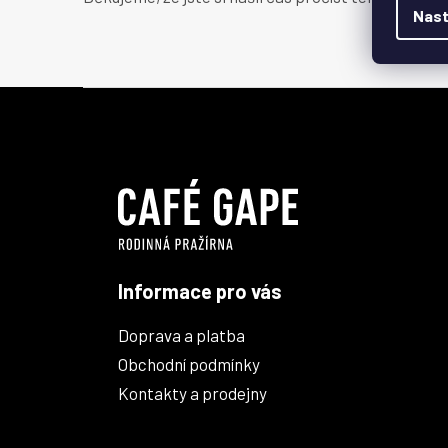
Nast
Z
á
p
a
t
í
Informace pro vás
Doprava a platba
Obchodní podmínky
Kontakty a prodejny