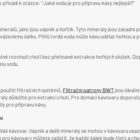
 přivádí k otázce: “Jaká voda je pro přípravu kávy nejlepší?”
álů, jako jsou vápník a hořčík. Tyto minerály jsou zásadní pro 
áženému šálku. Příliš tvrdá voda může kávu udělat hořkou a p
 plné rozvinutí chuti bez přehnané extrakce hořkých složek. D
dou vodu.
použití filtračních systémů.
Filtrační patrony BWT
jsou ideáln
rály důležité pro extrakci chutí. Pro domácí kávovary doporu
ly pro přípravu kávy.
ru
nit Váš kávovar. Vápník a další minerály se mohou v kávovaru u
ů pro kávovary můžete zajistit, že každý šálek bude čistý a ch