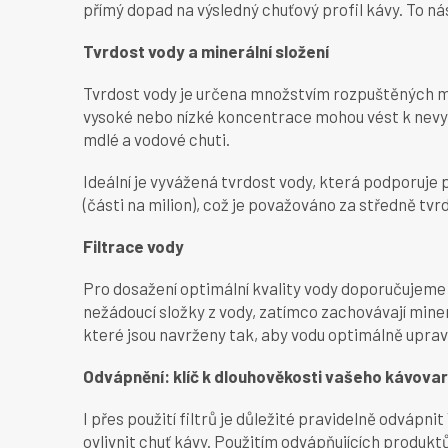
přímý dopad na výsledný chuťový profil kávy. To nás
Tvrdost vody a minerální složení
Tvrdost vody je určena množstvím rozpuštěných miner
vysoké nebo nízké koncentrace mohou vést k nevyv
mdlé a vodové chuti.
Ideální je vyvážená tvrdost vody, která podporuje
(části na milion), což je považováno za středně tvr
Filtrace vody
Pro dosažení optimální kvality vody doporučujeme 
nežádoucí složky z vody, zatímco zachovávají mine
které jsou navrženy tak, aby vodu optimálně upravi
Odvápnění: klíč k dlouhověkosti vašeho kávova
I přes použití filtrů je důležité pravidelně odváp
ovlivnit chuť kávy. Použitím odvápňujících produkt