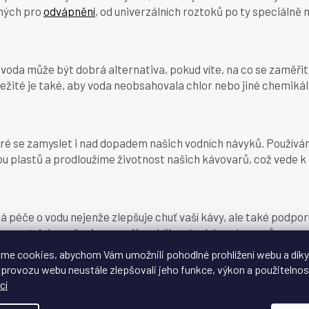
ených pro
odvápnění
, od univerzálních roztoků po ty speciálně
á voda může být dobrá alternativa, pokud víte, na co se zaměři
žité je také, aby voda neobsahovala chlor nebo jiné chemikálie
dobré se zamyslet i nad dopadem našich vodních návyků. Použív
ebu plastů a prodloužíme životnost našich kávovarů, což vede k
á péče o vodu nejenže zlepšuje chuť vaší kávy, ale také podpor
ozornost, jakou věnujeme našim oblíbeným kávovým zrnům.
me cookies, abychom Vám umožnili pohodlné prohlížení webu a díky
dokonalý šálek kávy. A správná voda je klíčem k jeho přípravě
 provozu webu neustále zlepšovali jeho funkce, výkon a použitelnos
nejlepší chuť kávy, jakou si jen můžete představit.
cí
 Pijte vodu, pijte kávu a oslavujte obě s respektem, který si zas