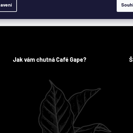
avení
Souh
Jak vám chutná Café Gape?
Š