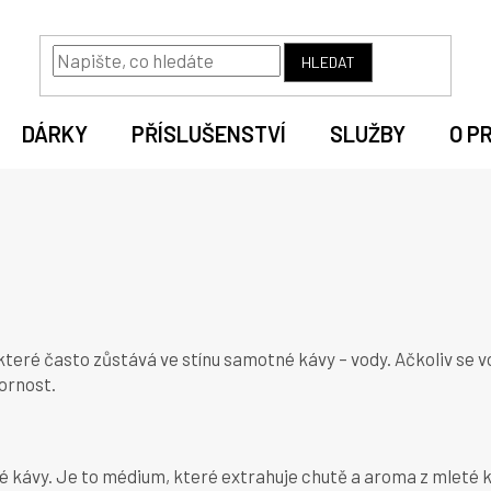
HLEDAT
DÁRKY
PŘÍSLUŠENSTVÍ
SLUŽBY
O P
 které často zůstává ve stínu samotné kávy – vody. Ačkoliv s
zornost.
é kávy. Je to médium, které extrahuje chutě a aroma z mleté 