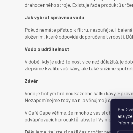
drahocenného stroje. Existuje řada produktů urč
Jak vybrat správnou vodu
Pokud nemáte přístup k filtru, nezoufejte. I balen
složením, které odpovídá doporučené tvrdosti. Důle
Voda a udržitelnost
V době, kdy je udržitelnost více než důležitá, je 
zlepšíme kvalitu vaší kávy, ale také snížíme spotř
Závěr
Voda je tichým hrdinou každého šálku kávy. Správn
Nezapomínejme tedy na ni a věnujme jí stejnou p
Používá
V Café Gape věříme, že mnoho z vás si chce dopřát 
analýze
odvápňovacích produktů, abyste i Vy mohli zažít tu 
informa
Děkujeme, že jste si našli čas pročíst tento článek.