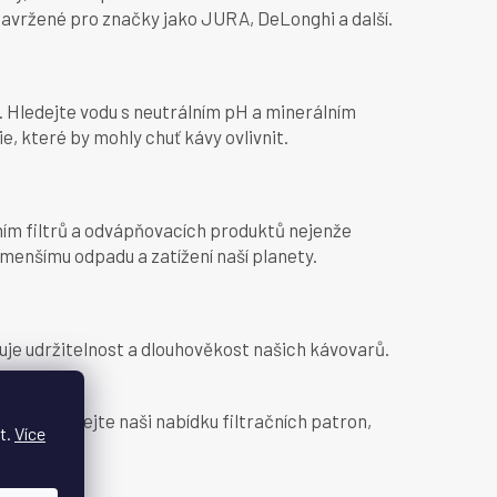
 navržené pro značky jako JURA, DeLonghi a další.
t. Hledejte vodu s neutrálním pH a minerálním
, které by mohly chuť kávy ovlivnit.
áním filtrů a odvápňovacích produktů nejenže
 menšímu odpadu a zatížení naší planety.
uje udržitelnost a dlouhověkost našich kávovarů.
. Prozkoumejte naši nabídku filtračních patron,
t.
Více
louží.