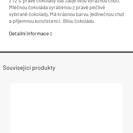
z 72% pravé čokolády vás zauje svou výraznou chutí.
Mléčnou čokoláda vyráběnou z pravé pečlivě
vybírané čokolády. Má krásnou barvu, jedinečnou chuť
a příjemnou konzistenci. Bílou čokoládu
Detailní informace
Související produkty