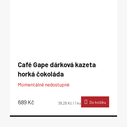
Café Gape dárková kazeta
horká čokoláda
Momentálně nedostupné
689 Kč
Do košíku
Měrná
38,28 Kč / 1 ks
cena: