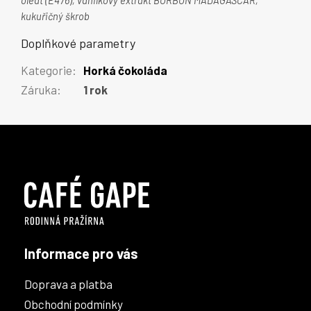
oleat (E476), vanilkový extrakt BORBON MADAGASCAR,
kukuřičný škrob
Doplňkové parametry
Kategorie
:
Horká čokoláda
Záruka
:
1 rok
Z
á
p
a
t
í
Informace pro vás
Doprava a platba
Obchodní podmínky