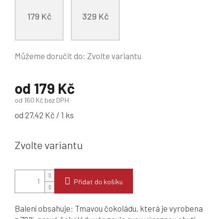
179 Kč
329 Kč
Můžeme doručit do:
Zvolte variantu
od
179 Kč
od
160 Kč
bez DPH
Měrná
od 27,42 Kč / 1 ks
cena:
Zvolte variantu
Přidat do košíku
Balení obsahuje: Tmavou čokoládu, která je vyrobena