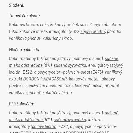
Složení:
Tmavá čokoláda:
Kakaová hmota, cukr, kakaový prášek se sníženým obsahem
tuku, kakaové máslo, emulgátor (E322
sójový lecitin
) přírodní
vanilková příchuť, kukuřičný škrob.
Mléčná čokoláda:
Cukr, rostlinný tuk (palmo jádrový, palmový a shea),
sušené
mléko odstředěné
(8%),
sušená syrovátka
, emulgátory (
sójový
lecitin
, E322) a polygrycelor -polyricin-oleat (E476), vanilkový
extrakt BORBON MADAGASCAR, kakaová hmota, kakaový
prášek se sníženým obsahem tuku, kakaové máslo, přírodní
vanilková příchuť, kukuřičný škrob
Bílá čokoláda:
Cukr, rostlinný tuk (palmo jádrový, palmový a shea),
sušené
mléko odstředěné
(8%),
sušená syrovátka
, laktoza,
emulgátory (
sójový lecitin
, E322) a polygrycelor -polyricin-