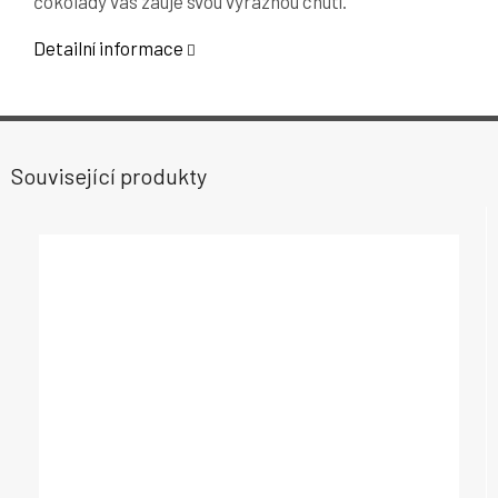
čokolády vás zauje svou výraznou chutí.
Detailní informace
Související produkty