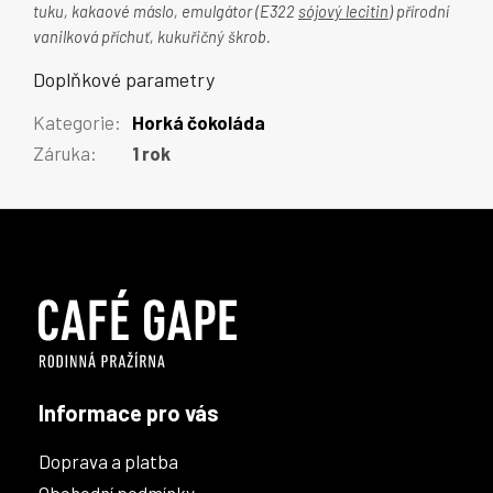
tuku, kakaové máslo, emulgátor (E322
sójový lecitin
) přírodní
vanilková příchuť, kukuřičný škrob.
Doplňkové parametry
Kategorie
:
Horká čokoláda
Záruka
:
1 rok
Z
á
p
a
t
í
Informace pro vás
Doprava a platba