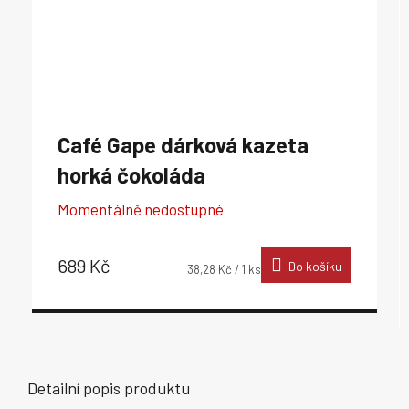
Café Gape dárková kazeta
horká čokoláda
Momentálně nedostupné
689 Kč
Do košíku
Měrná
38,28 Kč / 1 ks
cena:
Detailní popis produktu