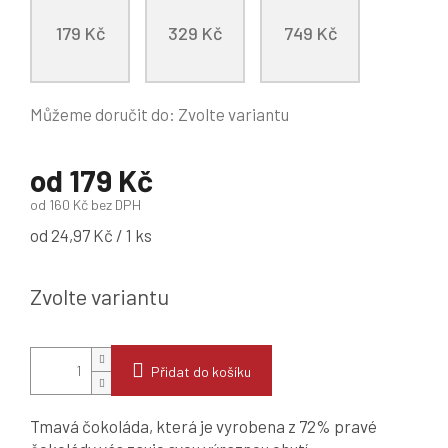
179 Kč
329 Kč
749 Kč
Můžeme doručit do:
Zvolte variantu
od
179 Kč
od
160 Kč
bez DPH
Měrná
od 24,97 Kč / 1 ks
cena:
Zvolte variantu
Přidat do košíku
Tmavá čokoláda, která je vyrobena z 72% pravé