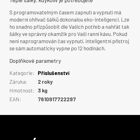
Teplé šálky, kdykoliv je potřebujete
S programovatelným časem zapnutí a vypnutí má
moderní ohřívač šálků dokonalou eko-inteligenci. Lze
ho snadno přizpůsobit dle Vašich potřeb a nahřát tak
šálky ve správný okamžik pro Vaši ranní kávu. Pokud
není naprogramován čas vypnutí, inteligentní přístroj
se sám automaticky vypne po 12 hodinách.
Doplňkové parametry
Kategorie
:
Příslušenství
Záruka
:
2 roky
Hmotnost
:
3 kg
EAN
:
7610917722297
Z
á
p
a