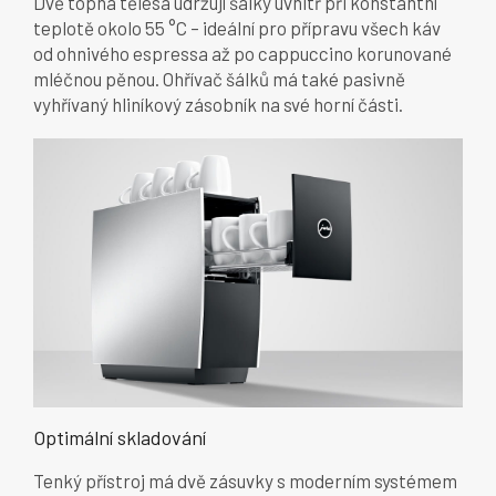
Dvě topná tělesa udržují šálky uvnitř při konstantní
teplotě okolo 55 °C – ideální pro přípravu všech káv
od ohnivého espressa až po cappuccino korunované
mléčnou pěnou. Ohřívač šálků má také pasivně
vyhřívaný hliníkový zásobník na své horní části.
Optimální skladování
Tenký přístroj má dvě zásuvky s moderním systémem