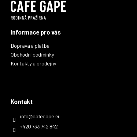
t
í
Informace pro vás
Doprava a platba
Obchodní podmínky
Kontakty a prodejny
Kontakt
info
@
cafegape.eu
+420 733 742 842