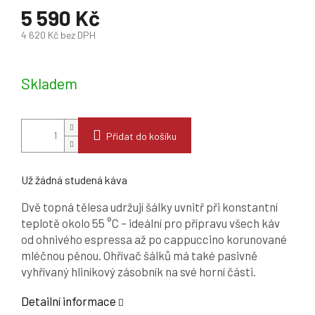
5 590 Kč
4 620 Kč bez DPH
Měrná
cena:
Skladem
Přidat do košíku
Už žádná studená káva
Dvě topná tělesa udržují šálky uvnitř při konstantní
teplotě okolo 55 °C – ideální pro přípravu všech káv
od ohnivého espressa až po cappuccino korunované
mléčnou pěnou. Ohřívač šálků má také pasivně
vyhřívaný hliníkový zásobník na své horní části.
Detailní informace