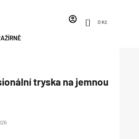
account_circle
NÁKUPNÍ
0 Kč
KOŠÍK
RAŽÍRNĚ
ionální tryska na jemnou
026