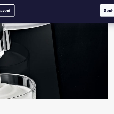
avení
Souh