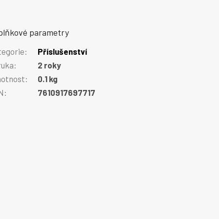
plňkové parametry
tegorie
:
Příslušenství
ruka
:
2 roky
otnost
:
0.1 kg
N
:
7610917697717