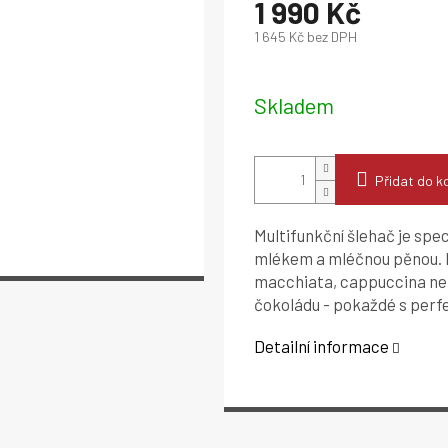
1 990 Kč
1 645 Kč bez DPH
Měrná
cena:
Skladem
Přidat do k
Multifunkční šlehač je spe
mlékem a mléčnou pěnou. M
macchiata, cappuccina ne
čokoládu - pokaždé s perf
Detailní informace