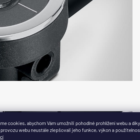
me cookies, abychom Vám umožnili pohodlné prohlížení webu a díky
 provozu webu neustále zlepšovali jeho funkce, výkon a použitelnos
cí