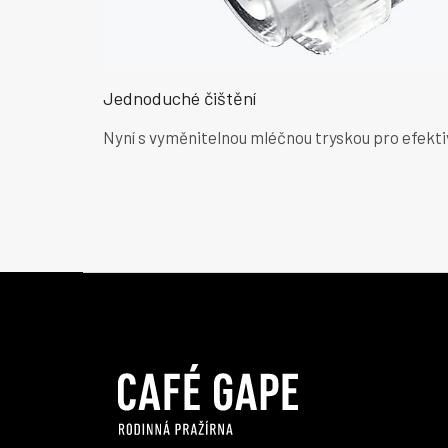
Jednoduché čištění
Nyní s vyměnitelnou mléčnou tryskou pro efektiv
Z
á
p
a
t
í