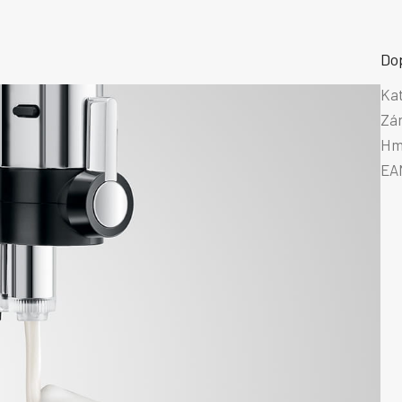
Do
Ka
Zá
Hm
EA